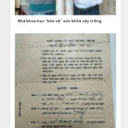
Nhà khoa học “bảo vệ” sức khỏe cây trồng