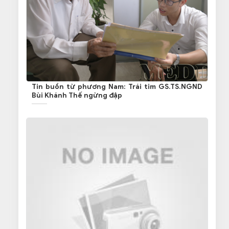
Tin buồn từ phương Nam: Trái tim GS.TS.NGND
Bùi Khánh Thế ngừng đập