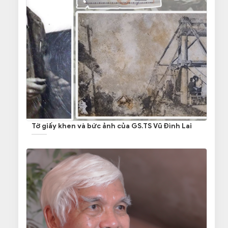
Tờ giấy khen và bức ảnh của GS.TS Vũ Đình Lai