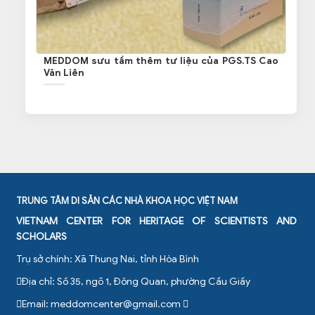
MEDDOM sưu tầm thêm tư liệu của PGS.TS Cao
Văn Liên
TRUNG TÂM DI SẢN CÁC NHÀ KHOA HỌC VIỆT NAM
VIETNAM CENTER FOR HERITAGE OF SCIENTISTS AND
SCHOLARS
Trụ sở chính: Xã Thung Nai, tỉnh Hòa Bình
Địa chỉ: Số 35, ngõ 1, Đông Quan, phường Cầu Giấy
Email:
meddomcenter@gmail.com