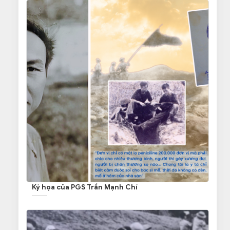
Ký họa của PGS Trần Mạnh Chí