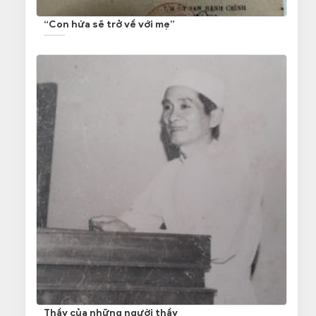
“Con hứa sẽ trở về với mẹ”
Thầy của những người thầy