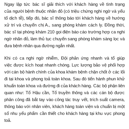
Ngay lập tức bác sĩ giải thích với khách hàng về tình trạng
của người bệnh thuộc nhãn đỏ (có triệu chứng nghi ngờ và yếu
tố dịch tễ), tiếp đó, bác sĩ thông báo tới khách hàng về hướng
xử trí và chuyển chị A., sang phòng khám cách ly. Đồng thời,
bác sĩ tại phòng khám 210 gọi điện báo cáo trường hợp ca nghi
ngờ nhãn đỏ, làm thủ tục chuyển sang phòng khám sàng lọc và
đưa bệnh nhân qua đường ngắn nhất.
Khi có ca nghi ngờ nhiễm, Đội phản ứng nhanh và tổ giúp
việc được kích hoạt nhanh chóng. Lực lượng bảo vệ phối hợp
với cán bộ hành chính của khoa khám bệnh chặn chốt ở các lối
đi tại khoa và phong toả toàn khoa. Sau đó tiến hành phun khử
khuẩn toàn khoa và đường đi của khách hàng. Các bộ phận liên
quan như: Tổ Hậu cần, Tổ truyền thông và các cán bộ được
phân công đã bắt tay vào công tác truy vết, trích suất camera,
thông báo với nhân viên, khách hàng toàn viện và chuẩn bị một
số nhu yếu phẩm cần thiết cho khách hàng tại khu vực phong
toả.