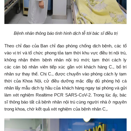
Bệnh nhân thông báo tình hình dịch tễ tới bác sĩ điều trị
Theo chỉ đạo của Ban chỉ đạo phòng chống dịch bệnh, các tổ
vào vị trí và tổ chức phong tỏa tạm thời khu vực điều trị nội trú,
không nhận thêm bệnh nhân nội trú mới; tạm thời cách ly
các cán bộ nhân viên tiếp xúc gần với khách hàng C., bố trí
nhân sự thay thế. Chị C., được chuyển vào phòng cách ly tạm
thời của Khoa Nội, cử điều dưỡng mặc đầy đủ phòng hộ cá
nhân lấy mẫu dịch tỵ hầu của khách hàng ngay tại phòng và gửi
làm xét nghiệm Realtime PCR SARS-CoV-2. Trong lúc ấy, bác
sĩ thông báo tất cả bệnh nhân nội trú cùng người nhà ở nguyên
trong khoa, chờ kết quả xét nghiệm của bệnh nhân C,.