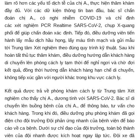
làm rõ hơn các yếu tố dịch tễ của chị A., thực hiện thăm khám
đầy đủ. Với các dữ kiện thông tin ban đầu, bác sĩ chẩn
đoán chị A., có nghi nhiễm COVID-19 và chỉ định
các xét nghiệm PCR Realtime SARS-CoV-2, chụp X-quang
phổi để giúp chẩn đoán xác định. Tiếp đó, điều dưỡng viên tiến
hành lấy mẫu dịch hầu họng, lấy máu tĩnh mạch và gửi mẫu
tới Trung tâm Xét nghiệm theo đúng quy trình kỹ thuật. Sau khi
hoàn tất thủ tục thăm khám, điều dưỡng hướng dẫn khách hàng
di chuyển lên phòng cách ly tạm thời để nghỉ ngơi và chờ đợi
kết quả, đồng thời hướng dẫn khách hàng hạn chế di chuyển,
không tiếp xúc gần với người khác trong khu vực cách ly.
Kết quả được trả về phòng khám cách ly từ Trung tâm Xét
nghiệm cho thấy chị A., dương tính với SARS-CoV-2. Bác sĩ di
chuyển lên buồng bệnh của chị A., để thông báo, tư vấn cho
khách hàng. Trong khi đó, điều dưỡng phụ phòng khám đã gọi
điện cho đội trưởng Đội phản ứng nhanh của bệnh viện để báo
cáo về ca bệnh. Dưới sự chỉ đạo của đội trưởng, toàn bộ thành
viên của đội nhanh được kích hoạt ngay lập tức. Đội xe đã