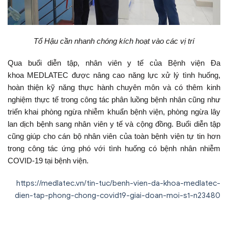
Tổ Hậu cần nhanh chóng kích hoạt vào các vị trí
Qua buổi diễn tập, nhân viên y tế của Bệnh viện Đa
khoa MEDLATEC được nâng cao năng lực xử lý tình huống,
hoàn thiện kỹ năng thực hành chuyên môn và có thêm kinh
nghiệm thực tế trong công tác phân luồng bệnh nhân cũng như
triển khai phòng ngừa nhiễm khuẩn bệnh viện, phòng ngừa lây
lan dịch bệnh sang nhân viên y tế và cộng đồng. Buổi diễn tập
cũng giúp cho cán bộ nhân viên của toàn bệnh viện tự tin hơn
trong công tác ứng phó với tình huống có bệnh nhân nhiễm
COVID-19 tại bệnh viện.
https://medlatec.vn/tin-tuc/benh-vien-da-khoa-medlatec-
dien-tap-phong-chong-covid19-giai-doan-moi-s1-n23480