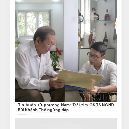
Tin buồn từ phương Nam: Trái tim GS.TS.NGND
Bùi Khánh Thế ngừng đập