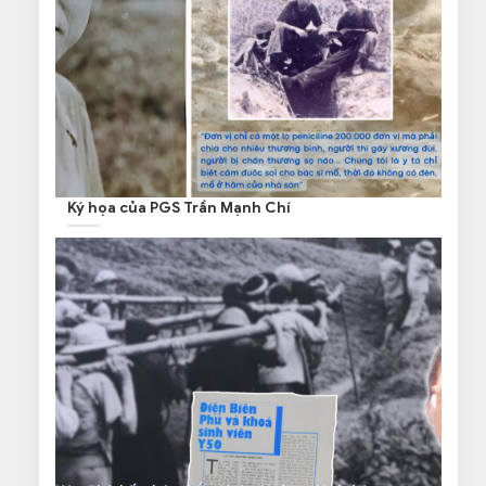
Ký họa của PGS Trần Mạnh Chí