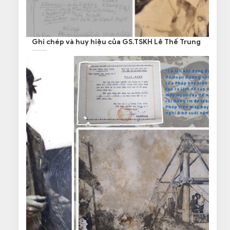
Ghi chép và huy hiệu của GS.TSKH Lê Thế Trung