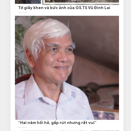
Tờ giấy khen và bức ảnh của GS.TS Vũ Đình Lai
“Hai năm hối hả, gấp rút nhưng rất vui”