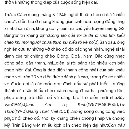
thở và những thông điệp của cuộc sống hiện đại.
Trước Cách mạng tháng 8-1945, nghệ thuật chèo chỉ là “chiếu
chèo”, diễn tấu ở những không gian sinh hoạt cộng đồng làng
xã như sân đình; không có lý luận mà chủ yếu truyền miệng.GS
Bảngtự tin khẳng định:
Công lao của tôi là đã đi vào tìm hiểu
chèo khi mọi người chưa thực sự hiểu rõ về nó
[2]
.
Ban đầu, ông
nghiên cứu từ những vở chèo cổ do các nghệ nhân, nghệ sĩ tài
danh của tứ chiếng chèo Đông, Đoài, Nam, Bắc cùng nhạc
công sáo, đàn tranh, nhị…diễn lại rồi sáng tác nhiều kịch bản
chèo hiện đại. Ông là đạo diễn thành công nhất của sân khấu
chèo với trên 20 vở diễn được đánh giá cao, trong đó có nhiều
vở được coi là các mốc son đánh dấu sự phát triển, trưởng
thành của sân khấu chèo cách mạng ở cả hai phương diện:
phục dựng trò diễn cổ và sáng tạo trò diễn mới như
Súy
Vân
(1961);
Quan Âm Thị Kính
(1957,1968,1985);
Từ
Thức
(1990),
Nàng Thiệt Thê
(2001)…Song song cùng công việc
phục hồi chèo cổ, thời kỳ kháng chiến chống Pháp và chống
Mỹ, Trần Bảng viết nhiều kịch bản chèo hiện đại như:
Con trâu