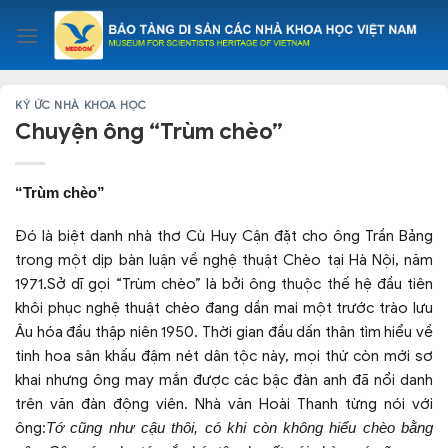
Skip
to
content
KÝ ỨC NHÀ KHOA HỌC
Chuyện ông “Trùm chèo”
“Trùm chèo”
Đó là biệt danh nhà thơ Cù Huy Cận đặt cho ông Trần Bảng
trong một dịp bàn luận về nghệ thuật Chèo tại Hà Nội, năm
1971.Sở dĩ gọi “Trùm chèo” là bởi ông thuộc thế hệ đầu tiên
khôi phục nghệ thuật chèo đang dần mai một trước trào lưu
Âu hóa đầu thập niên 1950. Thời gian đầu dấn thân tìm hiểu về
tinh hoa sân khấu đậm nét dân tộc này, mọi thứ còn mới sơ
khai nhưng ông may mắn được các bậc đàn anh đã nổi danh
trên văn đàn động viên. Nhà văn Hoài Thanh từng nói với
ông:
Tớ cũng như cậu thôi, có khi còn không hiểu chèo bằng