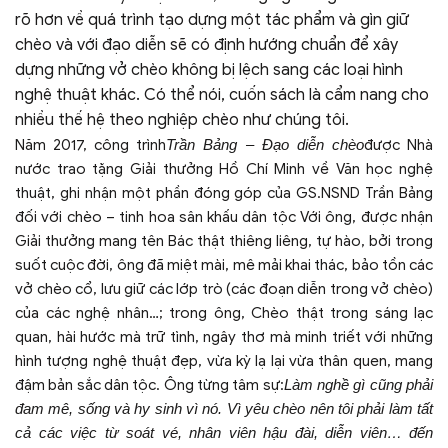
rõ hơn về quá trình tạo dựng một tác phẩm và gìn giữ
chèo và với đạo diễn sẽ có định hướng chuẩn để xây
dựng những vở chèo không bị lệch sang các loại hình
nghệ thuật khác. Có thể nói, cuốn sách là cẩm nang cho
nhiều thế hệ theo nghiệp chèo như chúng tôi.
Năm 2017, công trình
Trần Bảng – Đạo diễn chèo
được Nhà
nước trao tặng Giải thưởng Hồ Chí Minh về Văn học nghệ
thuật, ghi nhận một phần đóng góp của GS.NSND Trần Bảng
đối với chèo – tinh hoa sân khấu dân tộc Với ông, được nhận
Giải thưởng mang tên Bác thật thiêng liêng, tự hào, bởi trong
suốt cuộc đời, ông đã miệt mài, mê mải khai thác, bảo tồn các
vở chèo cổ, lưu giữ các lớp trò (các đoạn diễn trong vở chèo)
của các nghệ nhân…; trong ông, Chèo thật trong sáng lạc
quan, hài hước mà trữ tình, ngây thơ mà minh triết với những
hình tượng nghệ thuật đẹp, vừa kỳ lạ lại vừa thân quen, mang
đậm bản sắc dân tộc. Ông từng tâm sự:
Làm nghề gì cũng phải
đam mê, sống và hy sinh vì nó. Vì yêu chèo nên tôi phải làm tất
cả các việc từ soát vé, nhân viên hậu đài, diễn viên… đến