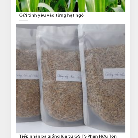
Gửi tình yêu vào từng hạt ngô
Tiếp nhận ba giống lúa từ GS.TS Phan Hữu Tôn