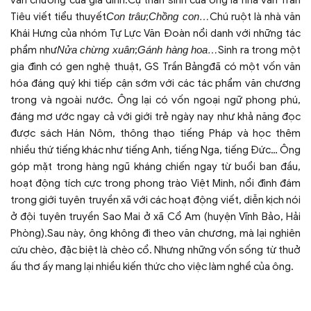
văn chương của gia đình.Cụ thân sinh của ông là nhà văn Trần
Tiêu viết tiểu thuyết
Con trâu
;
Chồng con
…
Chú ruột là nhà văn
Khái Hưng của nhóm Tự Lực Văn Đoàn nổi danh với những tác
phẩm như
Nửa chừng xuân
;
Gánh hàng hoa…
Sinh ra trong một
gia đình có gen nghệ thuật, GS Trần Bảngđã có một vốn văn
hóa đáng quý khi tiếp cận sớm với các tác phẩm văn chương
trong và ngoài nước. Ông lại có vốn ngoại ngữ phong phú,
đáng mơ ước ngay cả với giới trẻ ngày nay như khả năng đọc
được sách Hán Nôm, thông thạo tiếng Pháp và học thêm
nhiều thứ tiếng khác như tiếng Anh, tiếng Nga, tiếng Đức… Ông
góp mặt trong hàng ngũ kháng chiến ngay từ buổi ban đầu,
hoạt động tích cực trong phong trào Việt Minh, nổi đình đám
trong giới tuyên truyền xã với các hoạt động viết, diễn kịch nói
ở đội tuyên truyền Sao Mai ở xã Cổ Am (huyện Vĩnh Bảo, Hải
Phòng).Sau này, ông không đi theo văn chương, mà lại nghiên
cứu chèo, đặc biệt là chèo cổ. Nhưng những vốn sống từ thuở
ấu thơ ấy mang lại nhiều kiến thức cho việc làm nghề của ông.