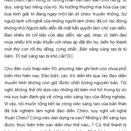
duy, sáng tạo riêng của nó. Xu hướng thương mại hóa của các
loại hình giải trí đang ngày một lấn át chèo truyền thống. Sự
nguội lạnh với nghề của những người làm chèo đã có tác động
không nhỏ:
Người biểu diễn đã mất hẳn quyền làm chủ sàn diễn.
Bao nhiêu lời chỉ bảo của đạo diễn, tác giả, nhạc sĩ, biên đạo
múa nhiều khi mâu thuẫn với nhau áp đặt lên họ, biến họ thành
một thứ con rối thụ động, cứng nhắc. Bản năng sáng tạo bị tù
hãm. Trí tuệ sáng tạo bị khô cằn
”
[8]
.
Cho đến cuối thập niên 90, phương tiện ghi hình còn chưa phổ
biến như hiện nay. Đặc biệt, các trò diễn khi qua tay đạo diễn
truyền hình không còn giữ được chất lượng nguyên bản. Tôi
nghĩ, không thể chỉ dựa vào những dữ kiện mơ hồ trong ký ức
mà suy luận đánh giá về công việc sáng tạo của đồng nghiệp.
Vì vậy, tôi muốn tổng kết lại công việc sáng tạo của bản thân
đã trải nghiệm làm nghề đạo diễn Chèo, suy nghĩ về nghệ
thuật Chèo? Công việc dàn dựng ra sao? Những ý đồ sáng tạo
được thực hiện trên sàn diễn như thế nào…? Có thể thành lý