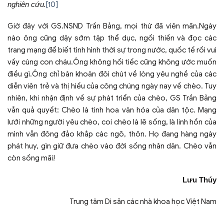
nghiên cứu.
[10]
Giờ đây với GS.NSND Trần Bảng, mọi thứ đã viên mãn.Ngày
nào ông cũng dậy sớm tập thể dục, ngồi thiền và đọc các
trang mạng để biết tình hình thời sự trong nước, quốc tế rồi vui
vầy cùng con cháu.Ông không hối tiếc cũng không ước muốn
điều gì.Ông chỉ băn khoăn đôi chút về lòng yêu nghề của các
diễn viên trẻ và thị hiếu của công chúng ngày nay về chèo. Tuy
nhiên, khi nhận định về sự phát triển của chèo, GS Trần Bảng
vẫn quả quyết: Chèo là tinh hoa văn hóa của dân tộc. Mạng
lưới những người yêu chèo, coi chèo là lẽ sống, là linh hồn của
mình vẫn đông đảo khắp các ngõ, thôn. Họ đang hàng ngày
phát huy, gìn giữ đưa chèo vào đời sống nhân dân. Chèo vẫn
còn sống mãi!
Lưu Thúy
Trung tâm Di sản các nhà khoa học Việt Nam