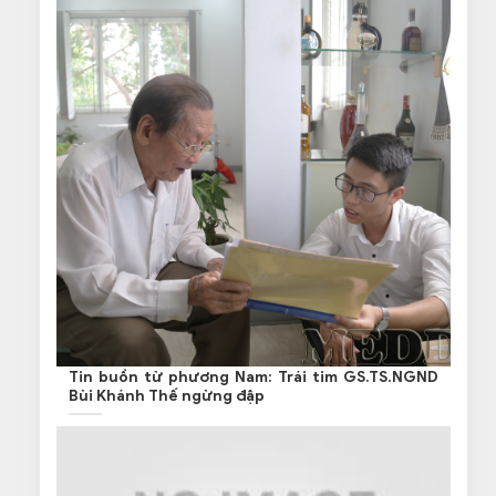
Tin buồn từ phương Nam: Trái tim GS.TS.NGND
Bùi Khánh Thế ngừng đập