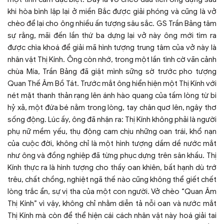
khi hòa bình lập lại ở miền Bắc được giải phóng và cũng là vở
chèo để lại cho ông nhiều ấn tượng sâu sắc. GS Trần Bảng tâm
sự rằng, mãi đến lần thứ ba dựng lại vở này ông mới tìm ra
được chìa khoá để giải mã hình tượng trung tâm của vở này là
nhân vật Thị Kính. Ông còn nhớ, trong một lần tình cờ vãn cảnh
chùa Mía, Trần Bảng đã giật mình sững sờ trước pho tượng
Quan Thế Âm Bồ Tát. Trước mắt ông hiển hiện một Thị Kính với
nét mặt thanh thản rạng lên ánh hào quang của tấm lòng từ bi
hỷ xả, một đứa bé nằm trong lòng, tay chân quơ lên, ngây thơ
sống động. Lúc ấy, ông đã nhận ra: Thị Kính không phải là người
phụ nữ mềm yếu, thụ động cam chịu những oan trái, khổ nạn
của cuộc đời, không chỉ là một hình tượng dầm dề nước mắt
như ông và đồng nghiệp đã từng phục dựng trên sân khấu. Thị
Kính thực ra là hình tượng cho thấy oan khiên, bất hạnh dù trớ
trêu, chất chồng, nghiệt ngã thế nào cũng không thể giết chết
lòng trắc ẩn, sự vị tha của một con người. Vở chèo “Quan Âm
Thị Kính” vì vậy, không chỉ nhằm diễn tả nỗi oan và nước mắt
Thị Kính mà còn để thể hiện cái cách nhân vật này hoá giải tai