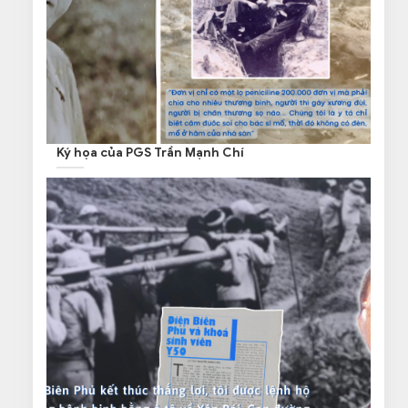
Ký họa của PGS Trần Mạnh Chí