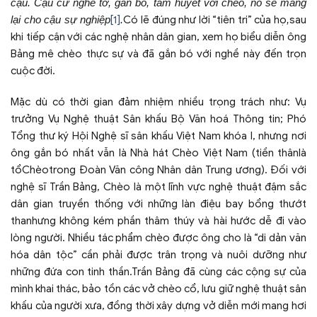
cậu. Cậu cứ nghe tớ, gắn bó, tâm huyết với chèo, nó sẽ mang
lại cho cậu sự nghiệp
[1]
.
Có lẽ đúng như lời “tiên tri” của họ
,
sau
khi tiếp cận với các nghệ nhân dân gian, xem họ biểu diễn ông
Bảng mê chèo thực sự và đã gắn bó với nghề này đến trọn
cuộc đời.
Mặc dù có thời gian đảm nhiệm nhiều trọng trách như: Vụ
trưởng Vụ Nghệ thuật Sân khấu Bộ Văn hoá Thông tin; Phó
Tổng thư ký Hội Nghệ sĩ sân khấu Việt Nam khóa I, nhưng nơi
ông gắn bó nhất vẫn là Nhà hát Chèo Việt Nam (tiền thânlà
tổChèotrong Đoàn Văn công Nhân dân Trung ương). Đối với
nghệ sĩ Trần Bảng, Chèo là một lĩnh vực nghệ thuật đậm sắc
dân gian truyền thống với những làn điệu bay bổng thướt
thanhưng không kém phần thâm thúy và hài hước dễ đi vào
lòng người. Nhiều tác phẩm chèo được ông cho là “di dản văn
hóa dân tộc” cần phải được trân trọng và nuôi dưỡng như
những đứa con tinh thần.Trần Bảng đã cùng các cộng sự của
mình khai thác, bảo tồn các vở chèo cổ, lưu giữ nghệ thuật sân
khấu của người xưa, đồng thời xây dựng vở diễn mới mang hơi