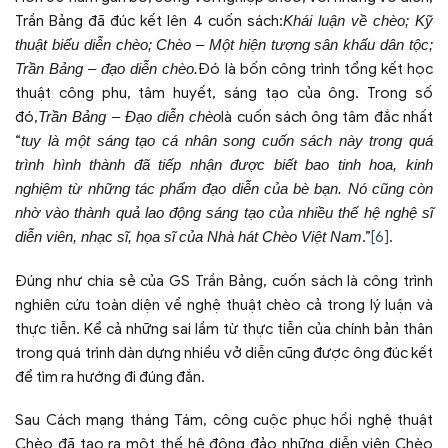
Trần Bảng đã đúc kết lên 4 cuốn sách:
Khái luận về chèo; Kỹ
thuật biểu diễn chèo; Chèo – Một hiện tượng sân khấu dân tộc;
Trần Bảng – đạo diễn chèo.
Đó là bốn công trình tổng kết học
thuật công phu, tâm huyết, sáng tạo của ông. Trong số
đó,
Trần Bảng – Đạo diễn chèo
là cuốn sách ông tâm đắc nhất
“
tuy là một sáng tạo cá nhân song cuốn sách này trong quá
trình hình thành đã tiếp nhận được biết bao tinh hoa, kinh
nghiệm từ những tác phẩm đạo diễn của bè bạn. Nó cũng còn
nhờ vào thành quả lao động sáng tạo của nhiều thế hệ nghệ sĩ
diễn viên, nhạc sĩ, họa sĩ của Nhà hát Chèo Việt Nam
.”
[6]
.
Đúng như chia sẻ của GS Trần Bảng, cuốn sách là công trình
nghiên cứu toàn diện về nghệ thuật chèo cả trong lý luận và
thực tiễn. Kể cả những sai lầm từ thực tiễn của chính bản thân
trong quá trình dàn dựng nhiều vở diễn cũng được ông đúc kết
để tìm ra hướng đi đúng đắn.
Sau Cách mạng tháng Tám, công cuộc phục hồi nghệ thuật
Chèo đã tạo ra một thế hệ đông đảo những diễn viên Chèo