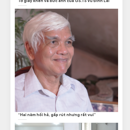
Tờ giấy khen và bức ảnh của GS.TS Vũ Đình Lai
“Hai năm hối hả, gấp rút nhưng rất vui”