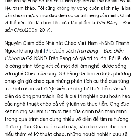
luận nhưng cũng có thể chỉ là kinh nghiệm để thế hệ sau có tài
liệu tham khảo. Tôi cũng không hy vọng cuốn sách này là bài
bản chuẩn mực vì mỗi đạo diễn có cá tính riêng của mình. Chính
vì thế nên tôi đã chọn tên của tác phẩm là:
Trần Bảng – Đạo
diễn Chèo
(2006; 2017).
Nguyên Giám đốc Nhà hát Chèo Việt Nam -NSND Thanh
Ngoankhẳng định
[9]
: Cuốn sách
Trần Bảng – Đạo diễn
Chèo
của GS.NSND Trần Bảng có giá trị to lớn. Bởi lẽ, đó
là công trình tổng kết cả một đời làm nghề, được sống
với nghề Chèo của ông. GS Bảng đã tìm ra được phương
pháp gìn giữ chèo qua những phân tích cụ thể của từng
mô hình nhân vật được kiểm chứng từ thực tiễn các vở
diễn do ông phụ trách. Đó là giá trị nghiên cứu hoàn hảo
của nghệ thuật chèo cả về lý luận và thực tiễn. Ông đúc
kết những sai lầm từ thực tiễn của chính bản thân mình
trong quá trình dàn dựng nhiều vở diễn để tìm ra hướng
đi đúng đắn. Qua cuốn sách này, các diễn viên chèo sẽ
hiểu thêm về kỹ thuật chèo, những người nghiên cứu sẽ