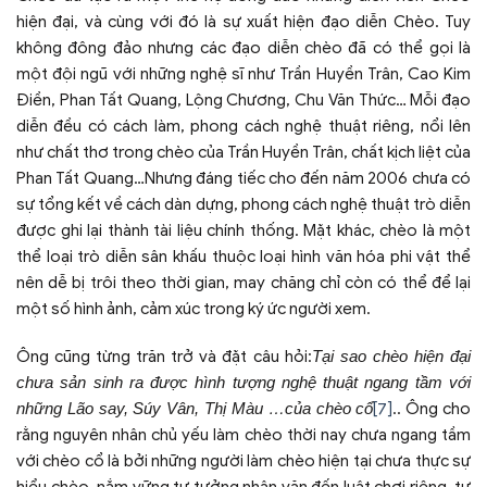
hiện đại, và cùng với đó là sự xuất hiện đạo diễn Chèo. Tuy
không đông đảo nhưng các đạo diễn chèo đã có thể gọi là
một đội ngũ với những nghệ sĩ như Trần Huyền Trân, Cao Kim
Điền, Phan Tất Quang, Lộng Chương, Chu Văn Thức… Mỗi đạo
diễn đều có cách làm, phong cách nghệ thuật riêng, nổi lên
như chất thơ trong chèo của Trần Huyền Trân, chất kịch liệt của
Phan Tất Quang…Nhưng đáng tiếc cho đến năm 2006 chưa có
sự tổng kết về cách dàn dựng, phong cách nghệ thuật trò diễn
được ghi lại thành tài liệu chính thống. Mặt khác, chèo là một
thể loại trò diễn sân khấu thuộc loại hình văn hóa phi vật thể
nên dễ bị trôi theo thời gian, may chăng chỉ còn có thể để lại
một số hình ảnh, cảm xúc trong ký ức người xem.
Ông cũng từng trăn trở và đặt câu hỏi:
Tại sao chèo hiện đại
chưa sản sinh ra được hình tượng nghệ thuật ngang tầm với
những Lão say, Súy Vân, Thị Màu …của chèo cổ
[7]
.. Ông cho
rằng nguyên nhân chủ yếu làm chèo thời nay chưa ngang tầm
với chèo cổ là bởi những người làm chèo hiện tại chưa thực sự
hiểu chèo, nắm vững tư tưởng nhân văn đến luật chơi riêng, tư