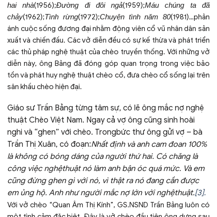
hai nh
à
(1956);
Đường đi đôi ngả
(1959);
Máu chúng ta đã
chảy
(1962);
Tình rừng
(1972);
Chuyện tình năm 80
(1981)…
phản
ánh cuộc sống đương đại nhằm động viên cổ vũ nhân dân sản
xuất và chiến đấu. Các vở diễn đều có sự kế thừa và phát triển
các thủ pháp nghệ thuật của chèo truyền thống. Với những vở
diễn này, ông Bảng đã đóng góp quan trọng trong việc bảo
tồn và phát huy nghệ thuật chèo cổ, đưa chèo cổ sống lại trên
sân khấu chèo hiện đại.
Giáo sư Trần Bảng từng tâm sự, có lẽ ông mắc nợ nghệ
thuật Chèo Việt Nam. Ngay cả vợ ông cũng sinh hoài
nghi và “ghen” với chèo. Trongbức thư ông gửi vợ – bà
Trần Thị Xuân, có đoạn:
Nhất định và anh cam đoan 100%
là không có bóng dáng của người thứ hai. Có chăng là
công việc nghệ
thuật nó làm anh bận óc quá mức. Và em
cũng đừng ghen gì với nó, vì thật ra nó đang cần được
em ủng hộ. Anh như người mắc nợ lớn với nghệ
thuật
.
[3].
Với vở chèo “Quan Âm Thị Kính”, GS.NSND Trần Bảng luôn có
một tình cảm đặc biệt. Đây là vở chèo đầu tiên ông dựng sau