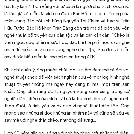
hát hay lắm!”. Trần Bảng với tư cách là người phụ trách Đoàn và
là tác giả vở diễn đã vinh dự được Bác Hồ mời cơm. Trong bữa
cơm cùng Bác cói anh hùng Nguyễn Thị Chiên và bác sĩ Trần
Hữu Tước, Bác Hồ khen Trần Bảng còn trẻ mà đã biết yêu vốn
nghệ thuật cổ truyền của dân tộc và ân cần căn dặn: “Chèo là
viên ngọc quý, phải ra sức học, đặc biệt là phải học các nghệ
nhân để hiểu sâu và nắm vững nghề chèo”
[5]
. Sau đó, vở diễn
này được biểu diễn tại các cơ quan trong ATK.
Khi nghỉ quản lý, ông muốn chắt lọc từ niềm đam mê cả đời với
nghệ thuật chèo để viết sách nghiên cứu về một loại hình nghệ
thuật truyền thống mà ngày nay đang bị mai một trên sân
khấu. Ông cho rằng đó là nguyện vọng cuối cùng trong sự
nghiệp làm chèo của mình, tất cả là trách nhiệm với nghề mình
theo đuổi, là tình yêu và hy sinh vì nghệ thuật dân tộc. Ông
mong sao những ai đọc những ấn phẩm này thì cũng sẽ yêu và
say mê với nghệ thật chèo, như ông đã từng…
Hơn 60 năm gắn bó, sống với nghiệp chèo, với những vở diễn,