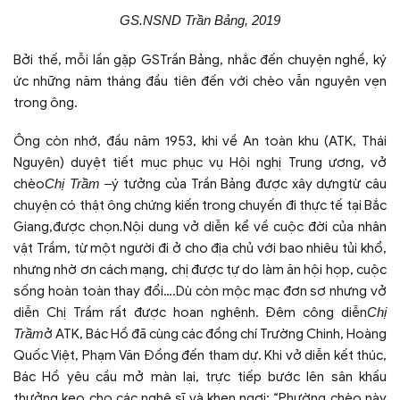
GS.NSND Trần Bảng, 2019
Bởi thế, mỗi lần gặp GSTrần Bảng, nhắc đến chuyện nghề, ký
ức những năm tháng đầu tiên đến với chèo vẫn nguyên vẹn
trong ông.
Ông còn nhớ, đầu năm 1953, khi về An toàn khu (ATK, Thái
Nguyên) duyệt tiết mục phục vụ Hội nghị Trung ương, vở
chèo
Chị Trầm –
ý tưởng của Trần Bảng được xây dựng
từ câu
chuyện có thật ông chứng kiến trong chuyến đi thực tế tại Bắc
Giang,
được chọn
.
Nội dung vở diễn kể về cuộc đời của nhân
vật Trầm, từ một người đi ở cho địa chủ với bao nhiêu tủi khổ,
nhưng nhờ ơn cách mạng, chị được tự do làm ăn hội họp, cuộc
sống hoàn toàn thay đổi….Dù còn mộc mạc đơn sơ nhưng vở
diễn Chị Trầm rất được hoan nghênh. Đêm công diễn
Chị
Trầm
ở ATK, Bác Hồ đã cùng các đồng chí Trường Chinh, Hoàng
Quốc Việt, Phạm Văn Đồng đến tham dự. Khi vở diễn kết thúc,
Bác Hồ yêu cầu mở màn lại, trực tiếp bước lên sân khấu
thưởng kẹo cho các nghệ sĩ và khen ngợi: “Phường chèo này