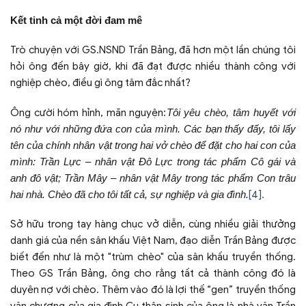
Kết tinh cả một đời đam mê
Trò chuyện với GS.NSND Trần Bảng, đã hơn một lần chúng tôi
hỏi ông đến bây giờ, khi đã đạt được nhiều thành công với
nghiệp chèo, điều gì ông tâm đắc nhất?
Ông cười hóm hỉnh, mãn nguyện:
Tôi yêu chèo, tâm huyết với
nó như với những đứa con của mình. Các bạn thấy đấy, tôi lấy
tên của chính nhân vật trong hai vở chèo để đặt cho hai con của
mình: Trần Lực – nhân vật Đô Lực trong tác phẩm Cô gái và
anh đô vật; Trần Mây – nhân vật Mây trong tác phẩm Con trâu
hai nhà
. Chèo đã cho tôi tất cả, sự nghiệp và gia đình.
[4].
Sở hữu trong tay hàng chục vở diễn, cùng nhiều giải thưởng
danh giá của nền sân khấu Việt Nam, đạo diễn Trần Bảng được
biết đến như là một "trùm chèo" của sân khấu truyền thống.
Theo GS Trần Bảng, ông cho rằng tất cả thành công đó là
duyên nợ với chèo. Thêm vào đó là lợi thế “gen” truyền thống