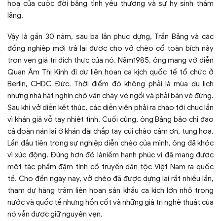
hoạ của cuộc đời bằng tình yêu thương và sự hy sinh thầm
lặng.
Vậy là gần 30 năm, sau ba lần phục dựng, Trần Bảng và các
đồng nghiệp mới trả lại được cho vở chèo cổ toàn bích này
trọn vẹn giá trị đích thực của nó. Năm1985, ông mang vở diễn
Quan Âm Thị Kính đi dự liên hoan ca kịch quốc tế tổ chức ở
Berlin, CHDC Đức. Thời điểm đó không phải là mùa du lịch
nhưng nhà hát nghìn chỗ vẫn cháy vé ngồi và phải bán vé đứng.
Sau khi vở diễn kết thúc, các diễn viên phải ra chào tới chục lần
vì khán giả vỗ tay nhiệt tình. Cuối cùng, ông Bảng bảo chỉ đạo
cả đoàn nán lại ở khán đài chắp tay cúi chào cảm ơn, tung hoa.
Lần đầu tiên trong sự nghiệp diễn chèo của mình, ông đã khóc
vì xúc động. Đúng hơn đó làniềm hạnh phúc vì đã mang được
một tác phẩm đậm tính cổ truyền dân tộc Việt Nam ra quốc
tế. Cho đến ngày nay, vở chèo đã được dựng lại rất nhiều lần,
tham dự hàng trăm liên hoan sân khấu ca kịch lớn nhỏ trong
nước và quốc tế nhưng hồn cốt và những giá trị nghệ thuật của
nó vẫn được giữ nguyên vẹn.