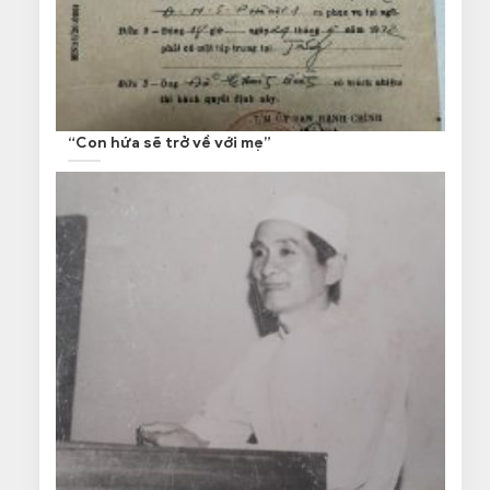
“Con hứa sẽ trở về với mẹ”