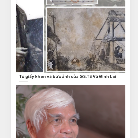
Tờ giấy khen và bức ảnh của GS.TS Vũ Đình Lai