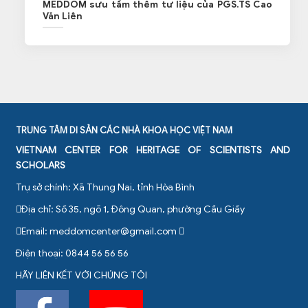
MEDDOM sưu tầm thêm tư liệu của PGS.TS Cao
Văn Liên
TRUNG TÂM DI SẢN CÁC NHÀ KHOA HỌC VIỆT NAM
VIETNAM CENTER FOR HERITAGE OF SCIENTISTS AND
SCHOLARS
Trụ sở chính: Xã Thung Nai, tỉnh Hòa Bình
Địa chỉ: Số 35, ngõ 1, Đông Quan, phường Cầu Giấy
Email:
meddomcenter@gmail.com
Điện thoại: 0844 56 56 56
HÃY LIÊN KẾT VỚI CHÚNG TÔI