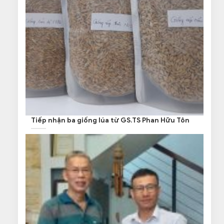
Tiếp nhận ba giống lúa từ GS.TS Phan Hữu Tôn