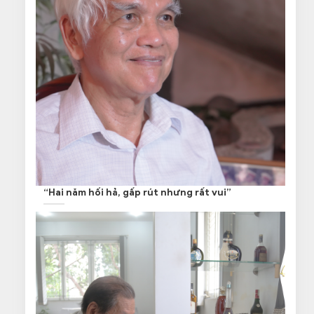
“Hai năm hối hả, gấp rút nhưng rất vui”