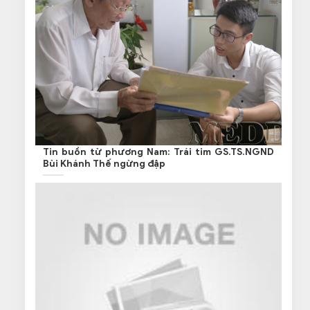
Tin buồn từ phương Nam: Trái tim GS.TS.NGND
Bùi Khánh Thế ngừng đập