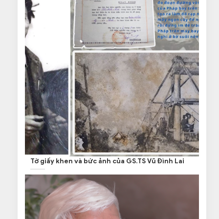
Tờ giấy khen và bức ảnh của GS.TS Vũ Đình Lai