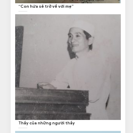
“Con hứa sẽ trở về với mẹ”
Thầy của những người thầy