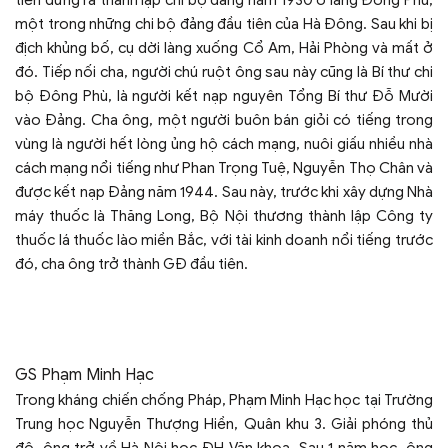
tiên đứng ra thành lập chi bộ đảng năm 1930 ở làng Đông Phù,
một trong những chi bộ đảng đầu tiên của Hà Đông. Sau khi bị
địch khủng bố, cụ dời làng xuống Cổ Am, Hải Phòng và mất ở
đó. Tiếp nối cha, người chú ruột ông sau này cũng là Bí thư chi
bộ Đông Phù, là người kết nạp nguyên Tổng Bí thư Đỗ Mười
vào Đảng. Cha ông, một người buôn bán giỏi có tiếng trong
vùng là người hết lòng ủng hộ cách mạng, nuôi giấu nhiều nhà
cách mạng nổi tiếng như Phan Trọng Tuệ, Nguyễn Thọ Chân và
được kết nạp Đảng năm 1944. Sau này, trước khi xây dựng Nhà
máy thuốc là Thăng Long, Bộ Nội thương thành lập Công ty
thuốc lá thuốc lào miền Bắc, với tài kinh doanh nổi tiếng trước
đó, cha ông trở thành GĐ đầu tiên.
GS Phạm Minh Hạc
Trong kháng chiến chống Pháp, Phạm Minh Hạc học tại Trường
Trung học Nguyễn Thượng Hiền, Quân khu 3. Giải phóng thủ