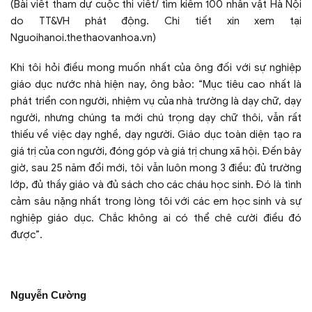
(Bài viết tham dự cuộc thi viết/ tìm kiếm 100 nhân vật Hà Nội
do TT&VH phát động. Chi tiết xin xem tại
Nguoihanoi.thethaovanhoa.vn)
Khi tôi hỏi điều mong muốn nhất của ông đối với sự nghiệp
giáo dục nước nhà hiện nay, ông bảo: “Mục tiêu cao nhất là
phát triển con người, nhiệm vụ của nhà trường là dạy chữ, dạy
người, nhưng chúng ta mới chú trọng dạy chữ thôi, vẫn rất
thiếu về việc dạy nghề, dạy người. Giáo dục toàn diện tạo ra
giá trị của con người, đóng góp và giá trị chung xã hội. Đến bây
giờ, sau 25 năm đổi mới, tôi vẫn luôn mong 3 điều: đủ trường
lớp, đủ thầy giáo và đủ sách cho các cháu học sinh. Đó là tình
cảm sâu nặng nhất trong lòng tôi với các em học sinh và sự
nghiệp giáo dục. Chắc không ai có thể chê cười điều đó
được”.
Nguyễn Cường