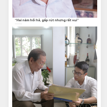
“Hai năm hối hả, gấp rút nhưng rất vui”