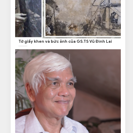
Tờ giấy khen và bức ảnh của GS.TS Vũ Đình Lai