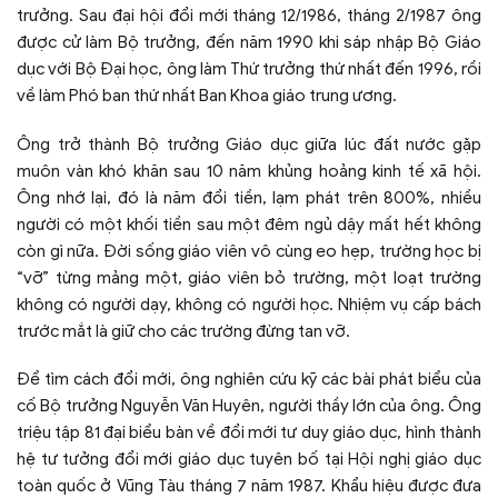
trưởng. Sau đại hội đổi mới tháng 12/1986, tháng 2/1987 ông
được cử làm Bộ trưởng, đến năm 1990 khi sáp nhập Bộ Giáo
dục với Bộ Đại học, ông làm Thứ trưởng thứ nhất đến 1996, rồi
về làm Phó ban thứ nhất Ban Khoa giáo trung ương.
Ông trở thành Bộ trưởng Giáo dục giữa lúc đất nước gặp
muôn vàn khó khăn sau 10 năm khủng hoảng kinh tế xã hội.
Ông nhớ lại, đó là năm đổi tiền, lạm phát trên 800%, nhiều
người có một khối tiền sau một đêm ngủ dậy mất hết không
còn gì nữa. Đời sống giáo viên vô cùng eo hẹp, trường học bị
“vỡ” từng mảng một, giáo viên bỏ trường, một loạt trường
không có người dạy, không có người học. Nhiệm vụ cấp bách
trước mắt là giữ cho các trường đừng tan vỡ.
Để tìm cách đổi mới, ông nghiên cứu kỹ các bài phát biểu của
cố Bộ trưởng Nguyễn Văn Huyên, người thầy lớn của ông. Ông
triệu tập 81 đại biểu bàn về đổi mới tư duy giáo dục, hình thành
hệ tư tưởng đổi mới giáo dục tuyên bố tại Hội nghị giáo dục
toàn quốc ở Vũng Tàu tháng 7 năm 1987. Khẩu hiệu được đưa