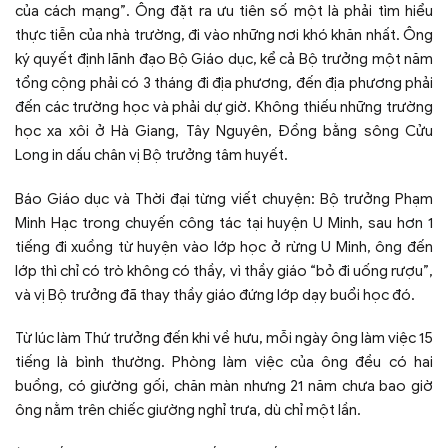
của cách mạng”. Ông đặt ra ưu tiên số một là phải tìm hiểu
thực tiễn của nhà trường, đi vào những nơi khó khăn nhất. Ông
ký quyết định lãnh đạo Bộ Giáo dục, kể cả Bộ trưởng một năm
tổng cộng phải có 3 tháng đi địa phương, đến địa phương phải
đến các trường học và phải dự giờ. Không thiếu những trường
học xa xôi ở Hà Giang, Tây Nguyên, Đồng bằng sông Cửu
Long in dấu chân vị Bộ trưởng tâm huyết.
Báo Giáo dục và Thời đại từng viết chuyện: Bộ trưởng Phạm
Minh Hạc trong chuyến công tác tại huyện U Minh, sau hơn 1
tiếng đi xuồng từ huyện vào lớp học ở rừng U Minh, ông đến
lớp thì chỉ có trò không có thầy, vì thầy giáo “bỏ đi uống rượu”,
và vị Bộ trưởng đã thay thầy giáo đứng lớp dạy buổi học đó.
Từ lúc làm Thứ trưởng đến khi về hưu, mỗi ngày ông làm việc 15
tiếng là bình thường. Phòng làm việc của ông đều có hai
buồng, có giường gối, chăn màn nhưng 21 năm chưa bao giờ
ông nằm trên chiếc giường nghỉ trưa, dù chỉ một lần.