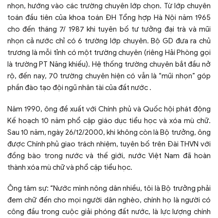
nhọn, hướng vào các trường chuyên lớp chọn. Từ lớp chuyên
toán đầu tiên của khoa toán ĐH Tổng hợp Hà Nội năm 1965
cho đến tháng 7/ 1987 khi tuyên bố tư tưởng đại trà và mũi
nhọn cả nước chỉ có 6 trường lớp chuyên. Bộ GD đưa ra chủ
trương là mỗi tỉnh có một trường chuyên (riêng Hải Phòng gọi
là trường PT Năng khiếu). Hệ thống trường chuyên bắt đầu nở
rộ, đến nay, 70 trường chuyên hiện có vẫn là “mũi nhọn” góp
phần đào tạo đội ngũ nhân tài của đất nước .
Năm 1990, ông đề xuất với Chính phủ và Quốc hội phát động
Kế hoạch 10 năm phổ cập giáo dục tiểu học và xóa mù chữ.
Sau 10 năm, ngày 26/12/2000, khi không còn là Bộ trưởng, ông
được Chính phủ giao trách nhiệm, tuyên bố trên Đài THVN với
đồng bào trong nước và thế giới, nước Việt Nam đã hoàn
thành xóa mù chữ và phổ cập tiểu học.
Ông tâm sự: “Nước mình nông dân nhiều, tôi là Bộ trưởng phải
đem chữ đến cho mọi người dân nghèo, chính họ là người có
công đầu trong cuộc giải phóng đất nước, là lực lượng chính