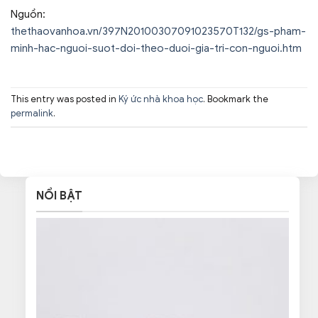
Nguồn:
thethaovanhoa.vn/397N20100307091023570T132/gs-pham-
minh-hac-nguoi-suot-doi-theo-duoi-gia-tri-con-nguoi.htm
This entry was posted in
Ký ức nhà khoa học
. Bookmark the
permalink
.
NỔI BẬT