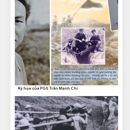
Ký họa của PGS Trần Mạnh Chí