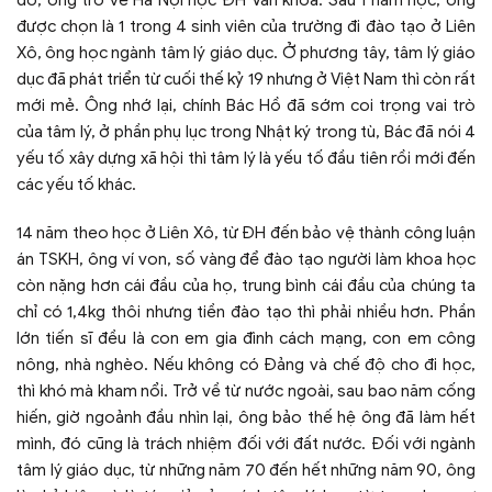
đô, ông trở về Hà Nội học ĐH Văn khoa. Sau 1 năm học, ông
được chọn là 1 trong 4 sinh viên của trường đi đào tạo ở Liên
Xô, ông học ngành tâm lý giáo dục. Ở phương tây, tâm lý giáo
dục đã phát triển từ cuối thế kỷ 19 nhưng ở Việt Nam thì còn rất
mới mẻ. Ông nhớ lại, chính Bác Hồ đã sớm coi trọng vai trò
của tâm lý, ở phần phụ lục trong Nhật ký trong tù, Bác đã nói 4
yếu tố xây dựng xã hội thì tâm lý là yếu tố đầu tiên rồi mới đến
các yếu tố khác.
14 năm theo học ở Liên Xô, từ ĐH đến bảo vệ thành công luận
án TSKH, ông ví von, số vàng để đào tạo người làm khoa học
còn nặng hơn cái đầu của họ, trung bình cái đầu của chúng ta
chỉ có 1,4kg thôi nhưng tiền đào tạo thì phải nhiều hơn. Phần
lớn tiến sĩ đều là con em gia đình cách mạng, con em công
nông, nhà nghèo. Nếu không có Đảng và chế độ cho đi học,
thì khó mà kham nổi. Trở về từ nước ngoài, sau bao năm cống
hiến, giờ ngoảnh đầu nhìn lại, ông bảo thế hệ ông đã làm hết
mình, đó cũng là trách nhiệm đối với đất nước. Đối với ngành
tâm lý giáo dục, từ những năm 70 đến hết những năm 90, ông