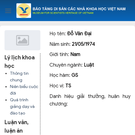
Skip
to
content
Họ tên:
Đỗ Văn Đại
Năm sinh:
21/05/1974
Giới tính:
Nam
Lý lịch khoa
Chuyên ngành:
Luật
học
Thông tin
Học hàm:
GS
chung
Học vị:
TS
Niên biểu cuộc
đời
Danh hiệu giải thưởng, huân huy
Quá trình
chương:
giảng dạy và
đào tạo
Luận văn,
luận án