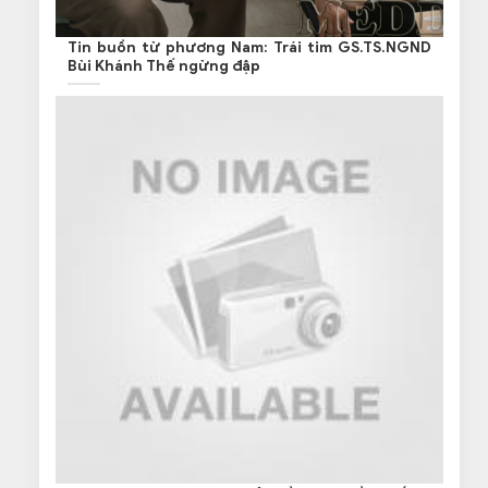
Tin buồn từ phương Nam: Trái tim GS.TS.NGND
Bùi Khánh Thế ngừng đập