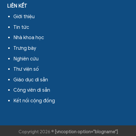
LIÊN KẾT
Giới thiệu
Tin tức
Nhà khoa học
Trưng bày
Nghiên cứu
Thư viện số
Giáo dục di sản
Công viên di sản
Kết nối cộng đồng
Copyright 2026 ©
[vncoption option="blogname"]