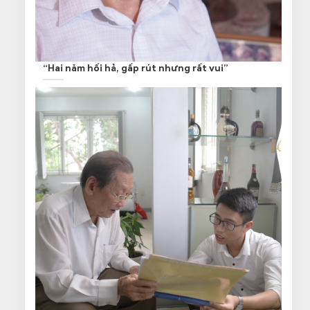
“Hai năm hối hả, gấp rút nhưng rất vui”