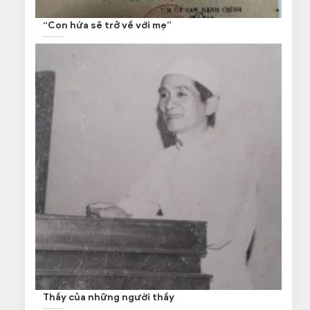
“Con hứa sẽ trở về với mẹ”
Thầy của những người thầy