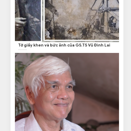
Tờ giấy khen và bức ảnh của GS.TS Vũ Đình Lai