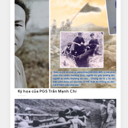
Ký họa của PGS Trần Mạnh Chí