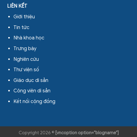
LIÊN KẾT
Giới thiệu
Tin tức
Nhà khoa học
Trưng bày
Nghiên cứu
Thư viện số
Giáo dục di sản
Công viên di sản
Kết nối cộng đồng
Copyright 2026 ©
[vncoption option="blogname"]