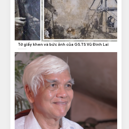
Tờ giấy khen và bức ảnh của GS.TS Vũ Đình Lai