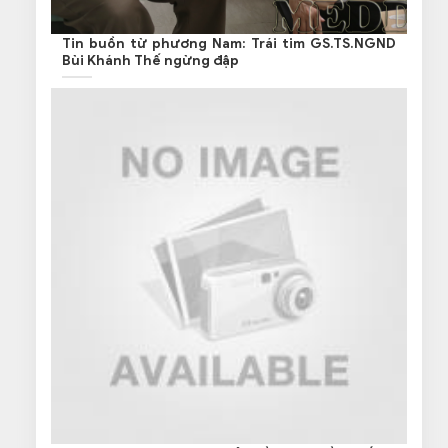
Tin buồn từ phương Nam: Trái tim GS.TS.NGND
Bùi Khánh Thế ngừng đập