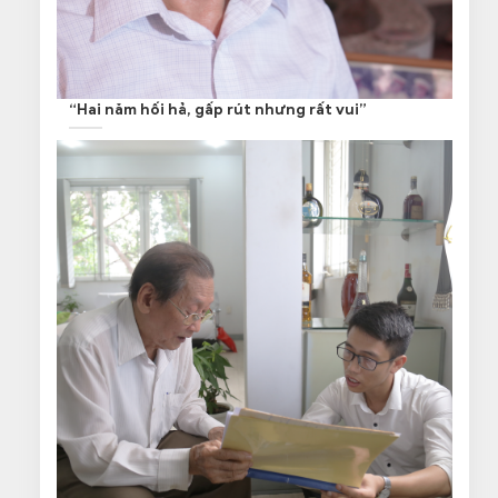
“Hai năm hối hả, gấp rút nhưng rất vui”