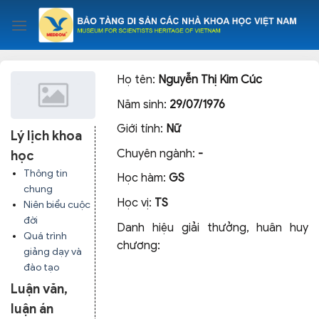
Skip
to
content
Họ tên:
Nguyễn Thị Kim Cúc
Năm sinh:
29/07/1976
Giới tính:
Nữ
Lý lịch khoa
Chuyên ngành:
-
học
Thông tin
Học hàm:
GS
chung
Học vị:
TS
Niên biểu cuộc
đời
Danh hiệu giải thưởng, huân huy
Quá trình
chương:
giảng dạy và
đào tạo
Luận văn,
luận án