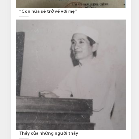
“Con hứa sẽ trở về với mẹ”
Thầy của những người thầy