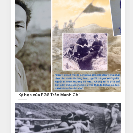
Ký họa của PGS Trần Mạnh Chí