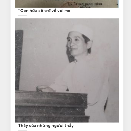
“Con hứa sẽ trở về với mẹ”
Thầy của những người thầy