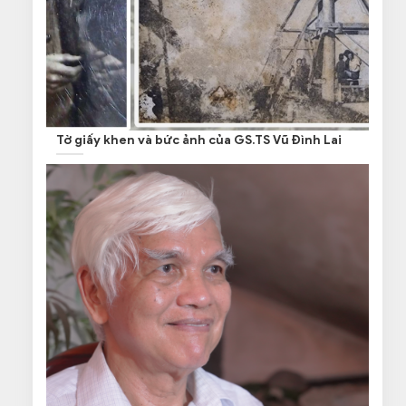
Tờ giấy khen và bức ảnh của GS.TS Vũ Đình Lai