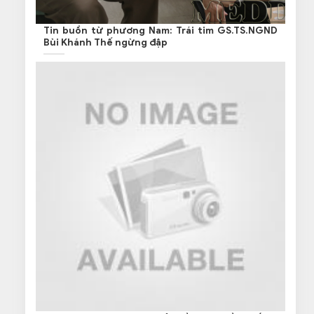
Tin buồn từ phương Nam: Trái tim GS.TS.NGND
Bùi Khánh Thế ngừng đập