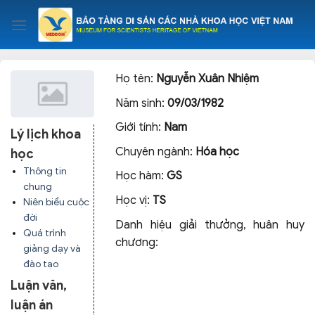
Skip
to
content
Họ tên:
Nguyễn Xuân Nhiệm
Năm sinh:
09/03/1982
Giới tính:
Nam
Lý lịch khoa
Chuyên ngành:
Hóa học
học
Thông tin
Học hàm:
GS
chung
Học vị:
TS
Niên biểu cuộc
đời
Danh hiệu giải thưởng, huân huy
Quá trình
chương:
giảng dạy và
đào tạo
Luận văn,
luận án