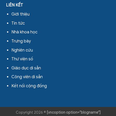
LIÊN KẾT
Giới thiệu
Tin tức
Nhà khoa học
Trưng bày
Nghiên cứu
Thư viện số
Giáo dục di sản
Công viên di sản
Kết nối cộng đồng
Copyright 2026 ©
[vncoption option="blogname"]