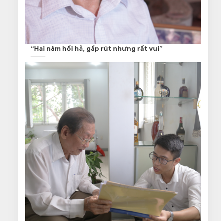
“Hai năm hối hả, gấp rút nhưng rất vui”