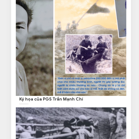
Ký họa của PGS Trần Mạnh Chí