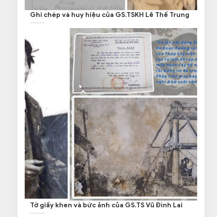
Ghi chép và huy hiệu của GS.TSKH Lê Thế Trung
Tờ giấy khen và bức ảnh của GS.TS Vũ Đình Lai