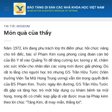
Skip
to
content
TIN TỨC MEDDOM
Món quà của thầy
Năm 1972, khi đang phụ trách lớp thí điểm phục hồi chức năng
cho trẻ điếc, bác sĩ Phạm Kim xung phong cùng đoàn cán bộ
của Bộ Y tế vào Quảng Trị để tăng cường lực lượng y tế, chăm
sóc sức khỏe cho nhân dân các vùng mới được giải phóng. Dù
rất lo lắng cho người học trò nhưng GS Trần Hữu Tước (Viện
trưởng Viện Tai Mũi Họng Trung ương) vẫn tôn trọng quyết định
của BS Phạm Kim. Trước ngày lên đường, GS Trần Hữu Tước
đã gặp và tặng học trò một hộp dụng cụ khám bệnh tai mũi
họng, trong đó có chiếc kẹp gắp dị vật được mua tại Pháp kèm
theo lời chúc “Tặng Kim, đi may mắn, thắng lợi”.