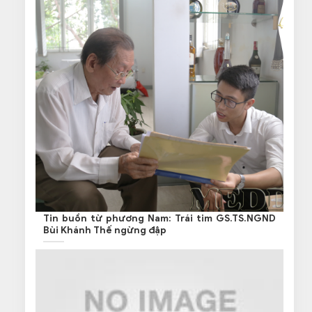
Tin buồn từ phương Nam: Trái tim GS.TS.NGND
Bùi Khánh Thế ngừng đập