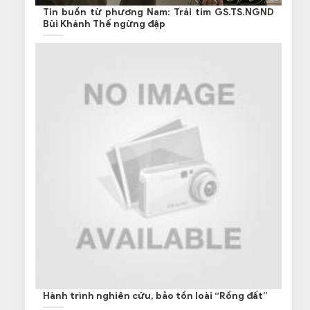
Tin buồn từ phương Nam: Trái tim GS.TS.NGND
Bùi Khánh Thế ngừng đập
Hành trình nghiên cứu, bảo tồn loài “Rồng đất”