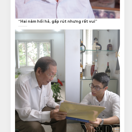
“Hai năm hối hả, gấp rút nhưng rất vui”