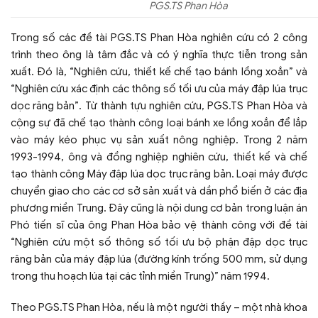
PGS.TS Phan Hòa
Trong số các đề tài PGS.TS Phan Hòa nghiên cứu có 2 công
trình theo ông là tâm đắc và có ý nghĩa thực tiễn trong sản
xuất. Đó là, “Nghiên cứu, thiết kế chế tạo bánh lồng xoắn” và
“Nghiên cứu xác định các thông số tối ưu của máy đập lúa trục
dọc răng bản”. Từ thành tựu nghiên cứu, PGS.TS Phan Hòa và
cộng sự đã chế tạo thành công loại bánh xe lồng xoắn để lắp
vào máy kéo phục vụ sản xuất nông nghiệp. Trong 2 năm
1993-1994, ông và đồng nghiệp nghiên cứu, thiết kế và chế
tạo thành công Máy đập lúa dọc trục răng bản. Loại máy được
chuyển giao cho các cơ sở sản xuất và dần phổ biến ở các địa
phương miền Trung. Đây cũng là nội dung cơ bản trong luận án
Phó tiến sĩ của ông Phan Hòa bảo vệ thành công với đề tài
“Nghiên cứu một số thông số tối ưu bộ phận đập dọc trục
răng bản của máy đập lúa (đường kính trống 500 mm, sử dụng
trong thu hoạch lúa tại các tỉnh miền Trung)” năm 1994.
Theo PGS.TS Phan Hòa, nếu là một người thầy – một nhà khoa