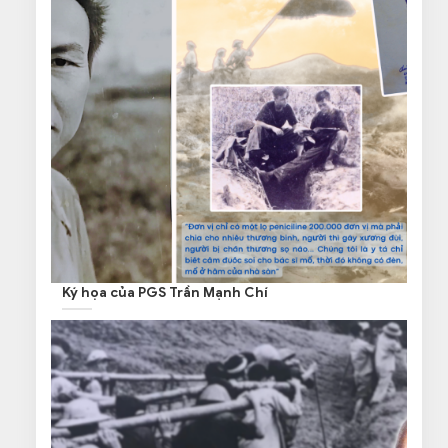
Ký họa của PGS Trần Mạnh Chí