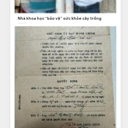
Nhà khoa học “bảo vệ” sức khỏe cây trồng