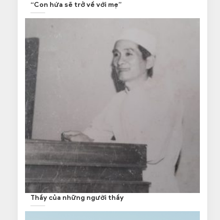
“Con hứa sẽ trở về với mẹ”
Thầy của những người thầy