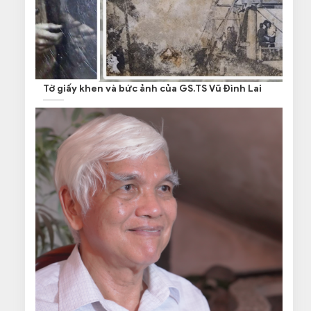
Tờ giấy khen và bức ảnh của GS.TS Vũ Đình Lai