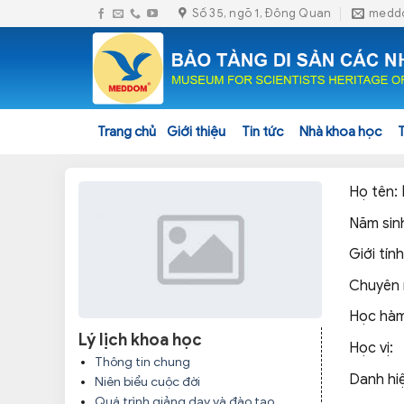
Skip
Số 35, ngõ 1, Đông Quan
medd
to
content
Trang chủ
Giới thiệu
Tin tức
Nhà khoa học
Họ tên:
Năm sin
Giới tín
Chuyên
Học hà
Lý lịch khoa học
Học vị:
Thông tin chung
Danh hi
Niên biểu cuộc đời
Quá trình giảng dạy và đào tạo