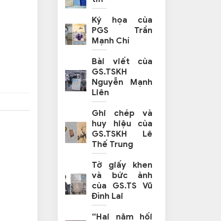
Ký họa của
PGS Trần
Mạnh Chí
Bài viết của
GS.TSKH
Nguyễn Mạnh
Liên
Ghi chép và
huy hiệu của
GS.TSKH Lê
Thế Trung
Tờ giấy khen
và bức ảnh
của GS.TS Vũ
Đình Lai
“Hai năm hối