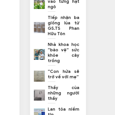
vào từng hạt
ngô
Tiếp nhận ba
giống lúa từ
GS.TS Phan
Hữu Tôn
Nhà khoa học
“bảo vệ” sức
khỏe cây
trồng
“Con hứa sẽ
trở về với mẹ”
Thầy của
những người
thầy
Lan tỏa niềm
tin