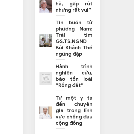
hả, gấp rút
nhưng rất vui”
Tin buồn từ
phương Nam:
Trái tim
GS.TS.NGND
Bùi Khánh Thế
ngừng đập
Hành trình
nghiên cứu,
bảo tồn loài
“Rồng đất”
Từ một y tá
đến chuyên
gia trong lĩnh
vực chống đau
cộng đồng