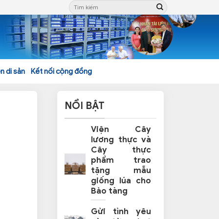
n di sản
Kết nối cộng đồng
NỔI BẬT
Viện Cây
lương thực và
Cây thực
phẩm trao
tặng mẫu
giống lúa cho
Bảo tàng
Gửi tình yêu