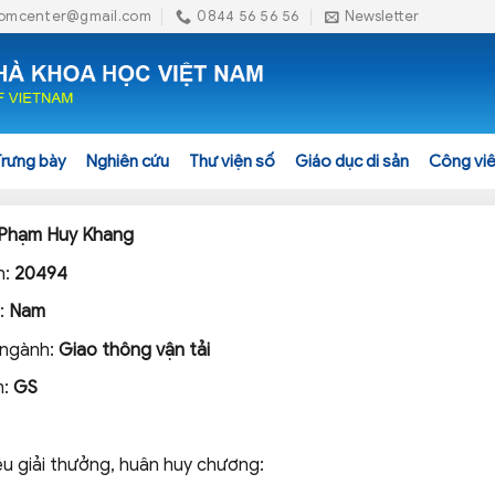
omcenter@gmail.com
0844 56 56 56
Newsletter
Trưng bày
Nghiên cứu
Thư viện số
Giáo dục di sản
Công viê
Phạm Huy Khang
h:
20494
h:
Nam
 ngành:
Giao thông vận tải
m:
GS
ệu giải thưởng, huân huy chương: