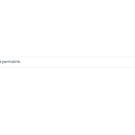
he
permalink
.