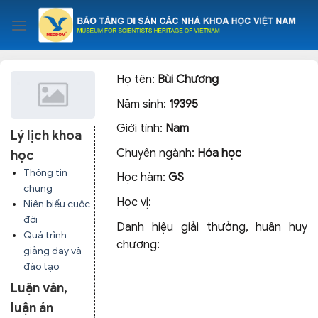
Skip
to
content
Họ tên:
Bùi Chương
Năm sinh:
19395
Giới tính:
Nam
Lý lịch khoa
Chuyên ngành:
Hóa học
học
Thông tin
Học hàm:
GS
chung
Học vị:
Niên biểu cuộc
đời
Danh hiệu giải thưởng, huân huy
Quá trình
chương:
giảng dạy và
đào tạo
Luận văn,
luận án