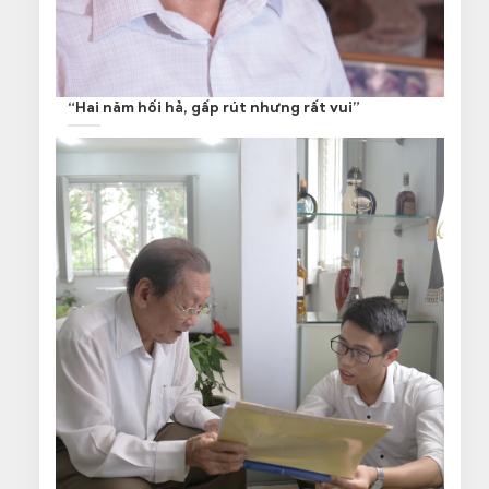
“Hai năm hối hả, gấp rút nhưng rất vui”