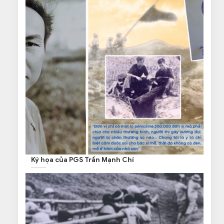
Ký họa của PGS Trần Mạnh Chí