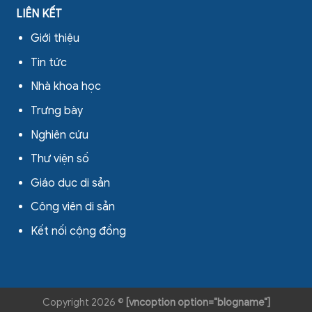
LIÊN KẾT
Giới thiệu
Tin tức
Nhà khoa học
Trưng bày
Nghiên cứu
Thư viện số
Giáo dục di sản
Công viên di sản
Kết nối cộng đồng
Copyright 2026 ©
[vncoption option="blogname"]