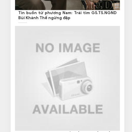
Tin buồn từ phương Nam: Trái tim GS.TS.NGND
Bùi Khánh Thế ngừng đập