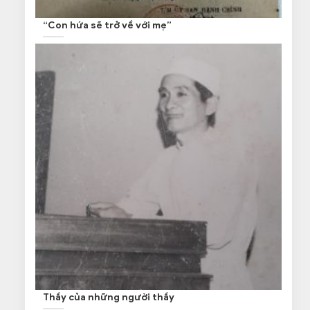
“Con hứa sẽ trở về với mẹ”
Thầy của những người thầy