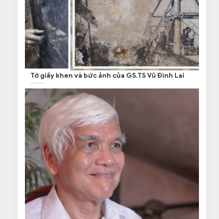
Tờ giấy khen và bức ảnh của GS.TS Vũ Đình Lai