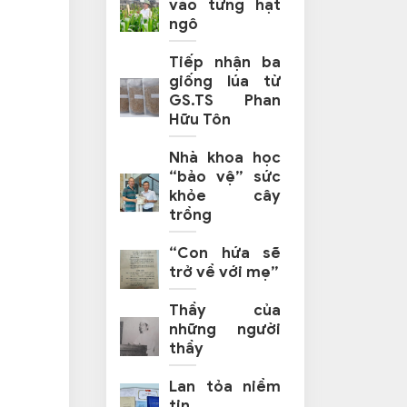
vào từng hạt
ngô
Tiếp nhận ba
giống lúa từ
GS.TS Phan
Hữu Tôn
Nhà khoa học
“bảo vệ” sức
khỏe cây
trồng
“Con hứa sẽ
trở về với mẹ”
Thầy của
những người
thầy
Lan tỏa niềm
tin