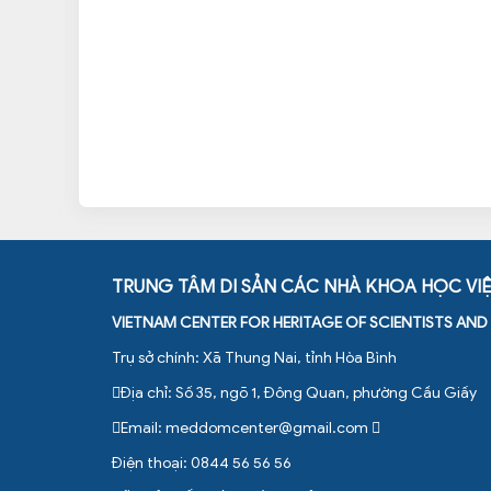
TRUNG TÂM DI SẢN CÁC NHÀ KHOA HỌC VI
VIETNAM CENTER FOR HERITAGE OF SCIENTISTS AN
Trụ sở chính: Xã Thung Nai, tỉnh Hòa Bình
Địa chỉ: Số 35, ngõ 1, Đông Quan, phường Cầu Giấy
Email:
meddomcenter@gmail.com
Điện thoại: 0844 56 56 56