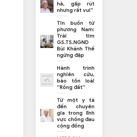
hả, gấp rút
nhưng rất vui”
Tin buồn từ
phương Nam:
Trái tim
GS.TS.NGND
Bùi Khánh Thế
ngừng đập
Hành trình
nghiên cứu,
bảo tồn loài
“Rồng đất”
Từ một y tá
đến chuyên
gia trong lĩnh
vực chống đau
cộng đồng