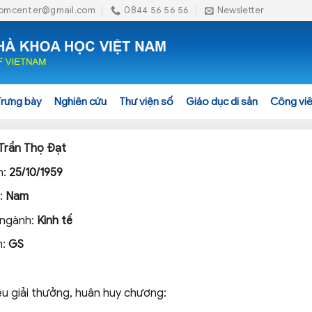
omcenter@gmail.com
0844 56 56 56
Newsletter
Trưng bày
Nghiên cứu
Thư viện số
Giáo dục di sản
Công viê
Trần Thọ Đạt
h:
25/10/1959
h:
Nam
 ngành:
Kinh tế
m:
GS
ệu giải thưởng, huân huy chương: