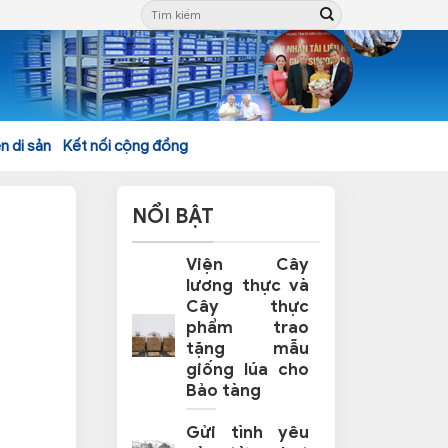
n di sản
Kết nối cộng đồng
NỔI BẬT
Viện Cây
lương thực và
Cây thực
phẩm trao
tặng mẫu
giống lúa cho
Bảo tàng
Gửi tình yêu