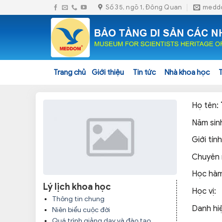
Skip
Số 35, ngõ 1, Đông Quan
medd
to
content
Trang chủ
Giới thiệu
Tin tức
Nhà khoa học
Họ tên:
Năm sin
Giới tín
Chuyên
Học hà
Lý lịch khoa học
Học vị:
Thông tin chung
Danh hi
Niên biểu cuộc đời
Quá trình giảng dạy và đào tạo