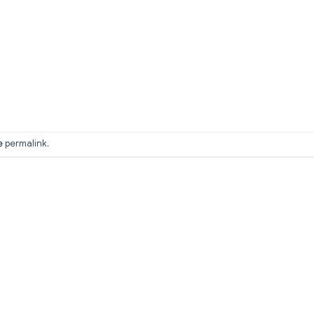
he
permalink
.