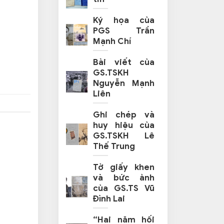
Ký họa của
PGS Trần
Mạnh Chí
Bài viết của
GS.TSKH
Nguyễn Mạnh
Liên
Ghi chép và
huy hiệu của
GS.TSKH Lê
Thế Trung
Tờ giấy khen
và bức ảnh
của GS.TS Vũ
Đình Lai
“Hai năm hối