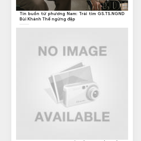
Tin buồn từ phương Nam: Trái tim GS.TS.NGND
Bùi Khánh Thế ngừng đập