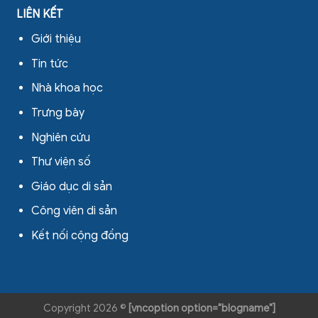
LIÊN KẾT
Giới thiệu
Tin tức
Nhà khoa học
Trưng bày
Nghiên cứu
Thư viện số
Giáo dục di sản
Công viên di sản
Kết nối cộng đồng
Copyright 2026 ©
[vncoption option="blogname"]