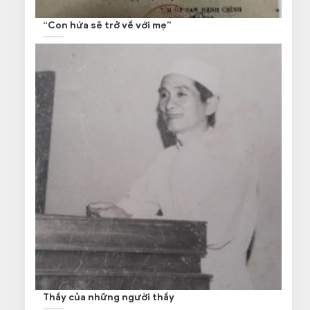
“Con hứa sẽ trở về với mẹ”
Thầy của những người thầy