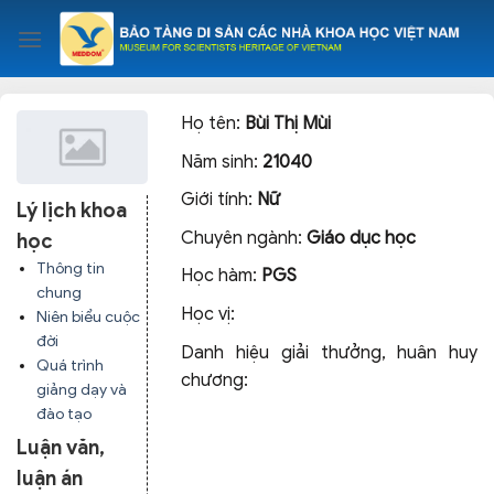
Skip
to
content
Họ tên:
Bùi Thị Mùi
Năm sinh:
21040
Giới tính:
Nữ
Lý lịch khoa
Chuyên ngành:
Giáo dục học
học
Thông tin
Học hàm:
PGS
chung
Học vị:
Niên biểu cuộc
đời
Danh hiệu giải thưởng, huân huy
Quá trình
chương:
giảng dạy và
đào tạo
Luận văn,
luận án