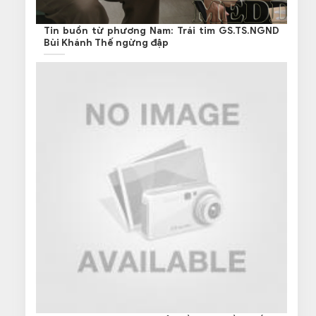
Tin buồn từ phương Nam: Trái tim GS.TS.NGND
Bùi Khánh Thế ngừng đập