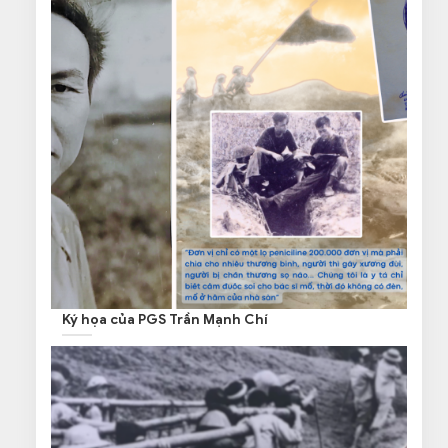
Ký họa của PGS Trần Mạnh Chí