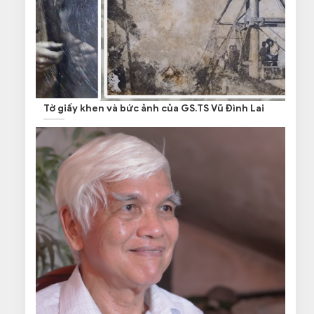
Tờ giấy khen và bức ảnh của GS.TS Vũ Đình Lai