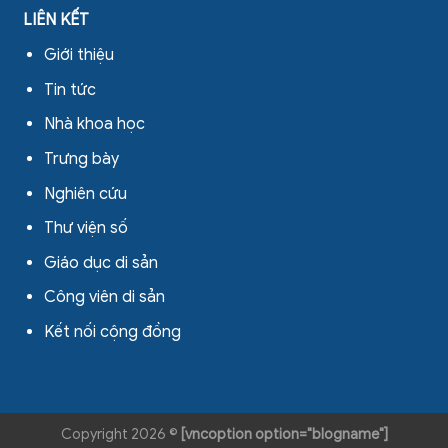
LIÊN KẾT
Giới thiệu
Tin tức
Nhà khoa học
Trưng bày
Nghiên cứu
Thư viện số
Giáo dục di sản
Công viên di sản
Kết nối cộng đồng
Copyright 2026 ©
[vncoption option="blogname"]