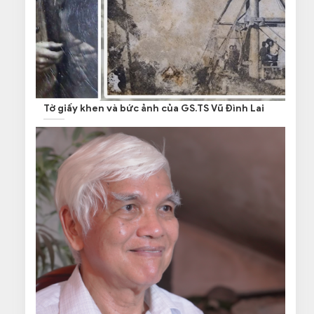
Tờ giấy khen và bức ảnh của GS.TS Vũ Đình Lai