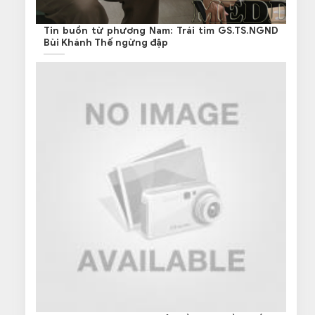
Tin buồn từ phương Nam: Trái tim GS.TS.NGND
Bùi Khánh Thế ngừng đập