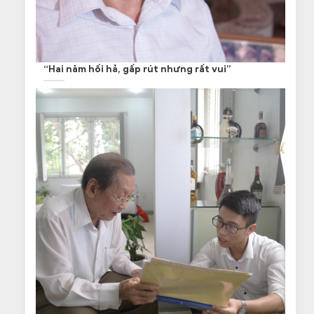
“Hai năm hối hả, gấp rút nhưng rất vui”