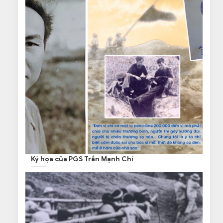
Ký họa của PGS Trần Mạnh Chí