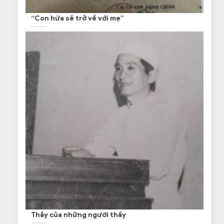
“Con hứa sẽ trở về với mẹ”
Thầy của những người thầy