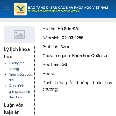
Skip
to
content
Họ tên:
Hồ Sơn Đài
Năm sinh:
02-03-1955
Giới tính:
Nam
Lý lịch khoa
Chuyên ngành:
Khoa học Quân sự
học
Thông tin
Học hàm:
GS
chung
Học vị:
Niên biểu cuộc
đời
Danh hiệu giải thưởng, huân huy
Quá trình
chương:
giảng dạy và
đào tạo
Luận văn,
luận án