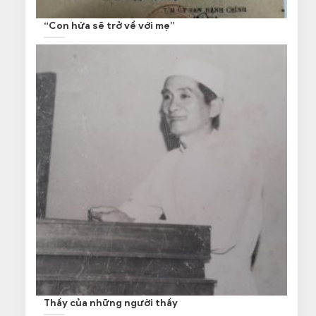
“Con hứa sẽ trở về với mẹ”
Thầy của những người thầy