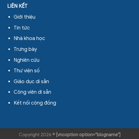
LIÊN KẾT
Giới thiệu
Tin tức
Nhà khoa học
Trưng bày
Nghiên cứu
Thư viện số
Giáo dục di sản
Công viên di sản
Kết nối cộng đồng
Copyright 2026 ©
[vncoption option="blogname"]