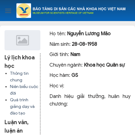
Skip
to
content
Họ tên:
Nguyễn Lương Mão
Năm sinh:
28-08-1958
Giới tính:
Nam
Lý lịch khoa
Chuyên ngành:
Khoa học Quân sự
học
Thông tin
Học hàm:
GS
chung
Học vị:
Niên biểu cuộc
đời
Danh hiệu giải thưởng, huân huy
Quá trình
chương:
giảng dạy và
đào tạo
Luận văn,
luận án