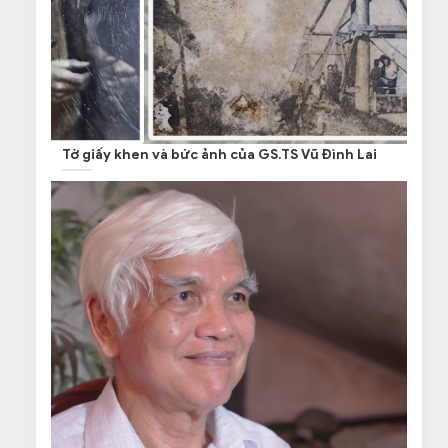
Tờ giấy khen và bức ảnh của GS.TS Vũ Đình Lai