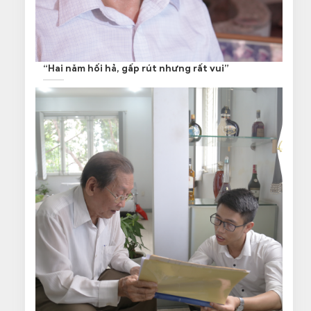
“Hai năm hối hả, gấp rút nhưng rất vui”