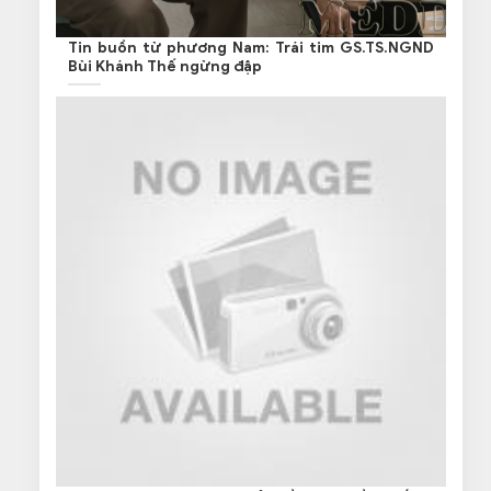
Tin buồn từ phương Nam: Trái tim GS.TS.NGND
Bùi Khánh Thế ngừng đập