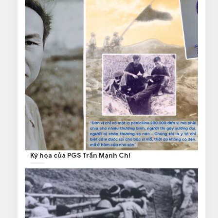
Ký họa của PGS Trần Mạnh Chí