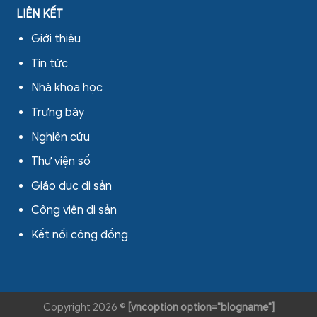
LIÊN KẾT
Giới thiệu
Tin tức
Nhà khoa học
Trưng bày
Nghiên cứu
Thư viện số
Giáo dục di sản
Công viên di sản
Kết nối cộng đồng
Copyright 2026 ©
[vncoption option="blogname"]