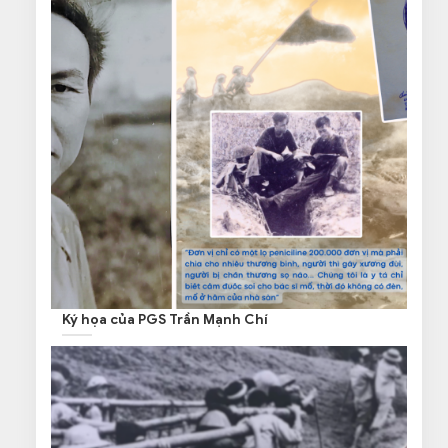
Ký họa của PGS Trần Mạnh Chí