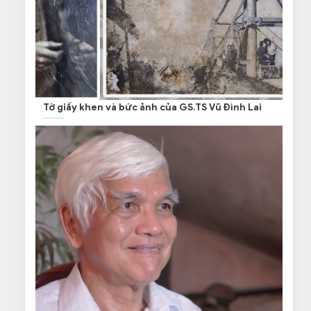
Tờ giấy khen và bức ảnh của GS.TS Vũ Đình Lai