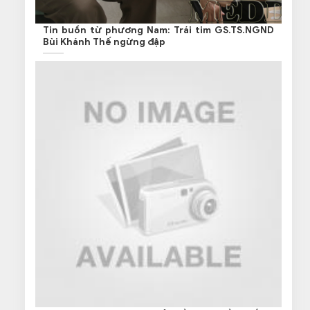
Tin buồn từ phương Nam: Trái tim GS.TS.NGND
Bùi Khánh Thế ngừng đập