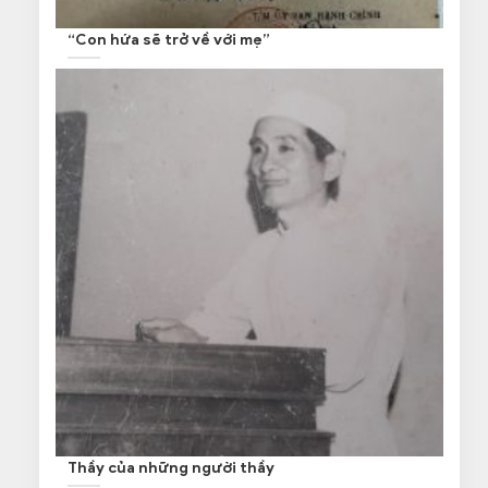
“Con hứa sẽ trở về với mẹ”
Thầy của những người thầy