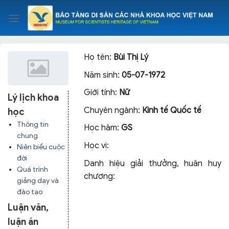
Skip
to
content
Họ tên:
Bùi Thị Lý
Năm sinh:
05-07-1972
Giới tính:
Nữ
Lý lịch khoa
Chuyên ngành:
Kinh tế Quốc tế
học
Thông tin
Học hàm:
GS
chung
Học vị:
Niên biểu cuộc
đời
Danh hiệu giải thưởng, huân huy
Quá trình
chương:
giảng dạy và
đào tạo
Luận văn,
luận án