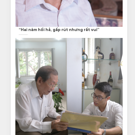
“Hai năm hối hả, gấp rút nhưng rất vui”