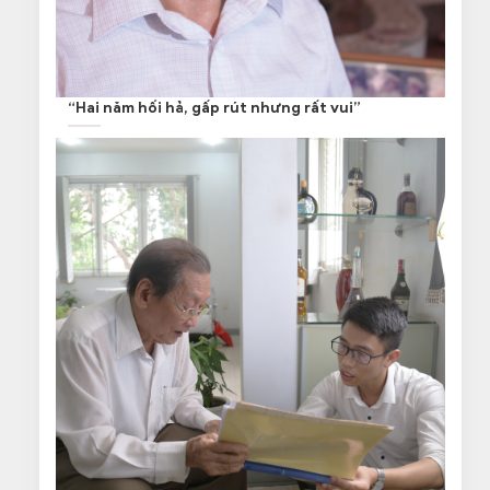
“Hai năm hối hả, gấp rút nhưng rất vui”