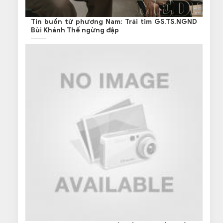
Tin buồn từ phương Nam: Trái tim GS.TS.NGND
Bùi Khánh Thế ngừng đập