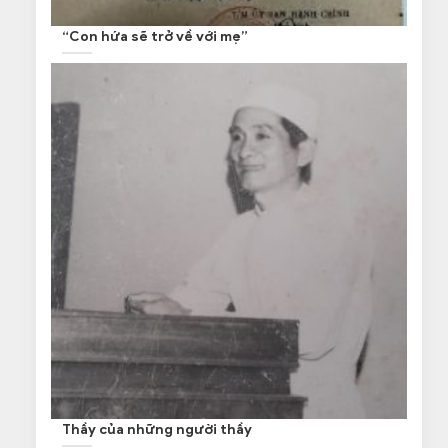
“Con hứa sẽ trở về với mẹ”
Thầy của những người thầy