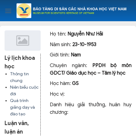
Skip
to
content
Họ tên:
Nguyễn Như Hải
Năm sinh:
23-10-1953
Giới tính:
Nam
Lý lịch khoa
Chuyên ngành:
PPDH bộ môn
học
GDCT/ Giáo dục học – Tâm lý học
Thông tin
chung
Học hàm:
GS
Niên biểu cuộc
Học vị:
đời
Quá trình
Danh hiệu giải thưởng, huân huy
giảng dạy và
chương:
đào tạo
Luận văn,
luận án