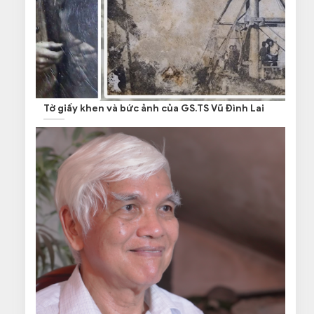
Tờ giấy khen và bức ảnh của GS.TS Vũ Đình Lai