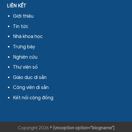
LIÊN KẾT
Giới thiệu
Tin tức
Nhà khoa học
Trưng bày
Nghiên cứu
Thư viện số
Giáo dục di sản
Công viên di sản
Kết nối cộng đồng
Copyright 2026 ©
[vncoption option="blogname"]