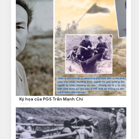
Ký họa của PGS Trần Mạnh Chí