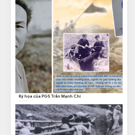
Ký họa của PGS Trần Mạnh Chí