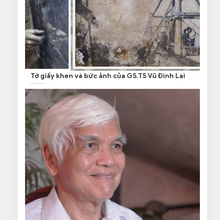
Tờ giấy khen và bức ảnh của GS.TS Vũ Đình Lai