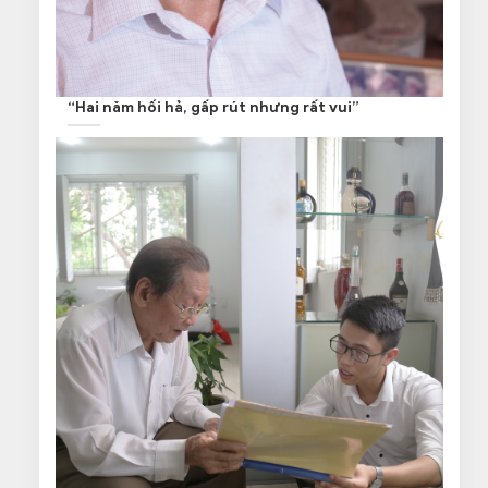
“Hai năm hối hả, gấp rút nhưng rất vui”