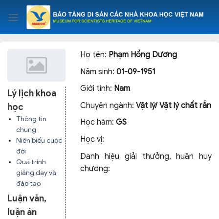
Skip
to
content
Họ tên:
Phạm Hồng Dương
Năm sinh:
01-09-1951
Giới tính:
Nam
Lý lịch khoa
Chuyên ngành:
Vật lý/ Vật lý chất rắn
học
Thông tin
Học hàm:
GS
chung
Học vị:
Niên biểu cuộc
đời
Danh hiệu giải thưởng, huân huy
Quá trình
chương:
giảng dạy và
đào tạo
Luận văn,
luận án