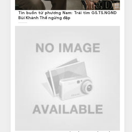
Tin buồn từ phương Nam: Trái tim GS.TS.NGND
Bùi Khánh Thế ngừng đập