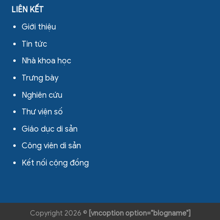
LIÊN KẾT
Giới thiệu
Tin tức
Nhà khoa học
Trưng bày
Nghiên cứu
Thư viện số
Giáo dục di sản
Công viên di sản
Kết nối cộng đồng
Copyright 2026 ©
[vncoption option="blogname"]