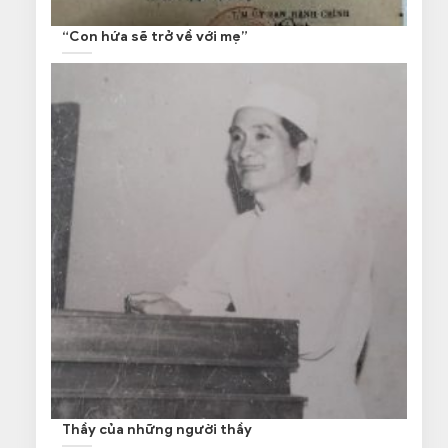
“Con hứa sẽ trở về với mẹ”
Thầy của những người thầy