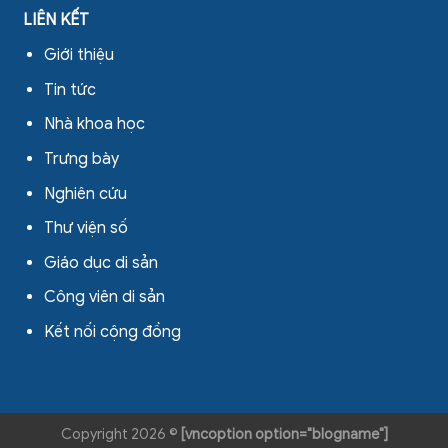
LIÊN KẾT
Giới thiệu
Tin tức
Nhà khoa học
Trưng bày
Nghiên cứu
Thư viện số
Giáo dục di sản
Công viên di sản
Kết nối cộng đồng
Copyright 2026 ©
[vncoption option="blogname"]