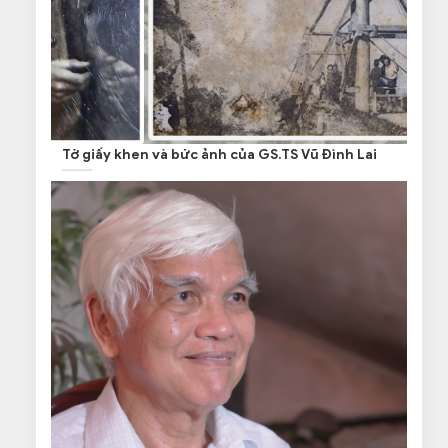
Tờ giấy khen và bức ảnh của GS.TS Vũ Đình Lai