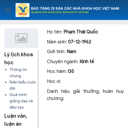
Skip
to
content
Họ tên:
Phạm Thái Quốc
Năm sinh:
07-12-1962
Giới tính:
Nam
Lý lịch khoa
Chuyên ngành:
Kinh tế
học
Thông tin
Học hàm:
GS
chung
Học vị:
Niên biểu cuộc
đời
Danh hiệu giải thưởng, huân huy
Quá trình
chương:
giảng dạy và
đào tạo
Luận văn,
luận án