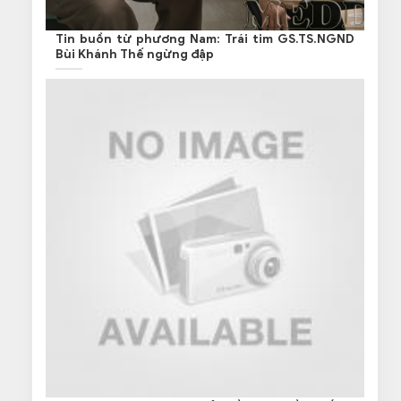
Tin buồn từ phương Nam: Trái tim GS.TS.NGND
Bùi Khánh Thế ngừng đập