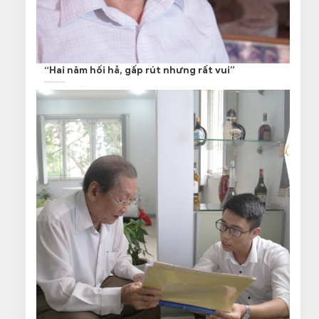
“Hai năm hối hả, gấp rút nhưng rất vui”