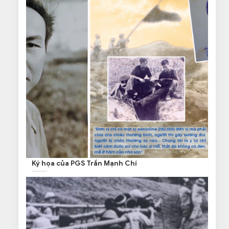
Ký họa của PGS Trần Mạnh Chí