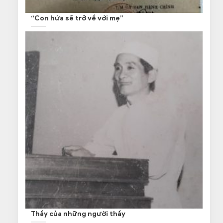
“Con hứa sẽ trở về với mẹ”
Thầy của những người thầy