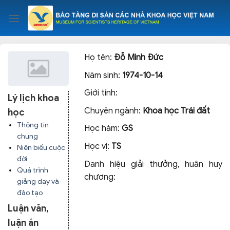
Skip
to
content
Họ tên:
Đỗ Minh Đức
Năm sinh:
1974-10-14
Giới tính:
Lý lịch khoa
Chuyên ngành:
Khoa học Trái đất
học
Thông tin
Học hàm:
GS
chung
Học vị:
TS
Niên biểu cuộc
đời
Danh hiệu giải thưởng, huân huy
Quá trình
chương:
giảng dạy và
đào tạo
Luận văn,
luận án