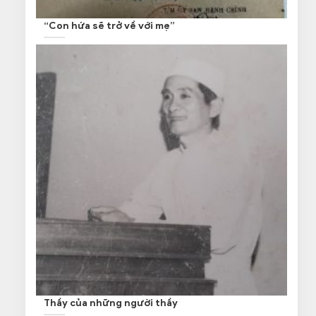
“Con hứa sẽ trở về với mẹ”
Thầy của những người thầy