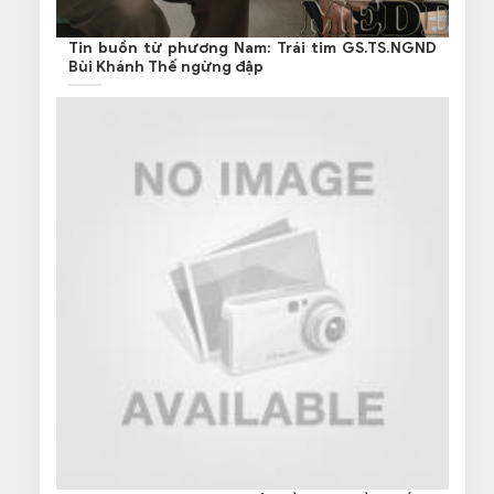
Tin buồn từ phương Nam: Trái tim GS.TS.NGND
Bùi Khánh Thế ngừng đập