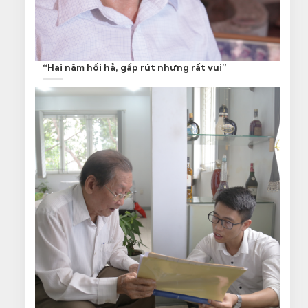
“Hai năm hối hả, gấp rút nhưng rất vui”