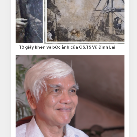
Tờ giấy khen và bức ảnh của GS.TS Vũ Đình Lai