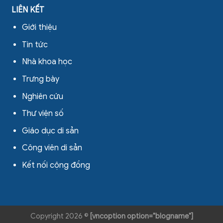
LIÊN KẾT
Giới thiệu
Tin tức
Nhà khoa học
Trưng bày
Nghiên cứu
Thư viện số
Giáo dục di sản
Công viên di sản
Kết nối cộng đồng
Copyright 2026 ©
[vncoption option="blogname"]