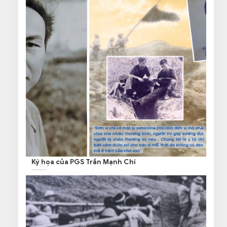
Ký họa của PGS Trần Mạnh Chí