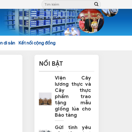
n di sản
Kết nối cộng đồng
NỔI BẬT
Viện Cây
lương thực và
Cây thực
phẩm trao
tặng mẫu
giống lúa cho
Bảo tàng
Gửi tình yêu