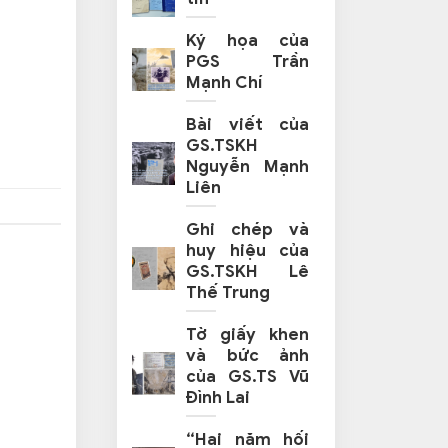
Ký họa của
PGS Trần
Mạnh Chí
Bài viết của
GS.TSKH
Nguyễn Mạnh
Liên
Ghi chép và
huy hiệu của
GS.TSKH Lê
Thế Trung
Tờ giấy khen
và bức ảnh
của GS.TS Vũ
Đình Lai
“Hai năm hối