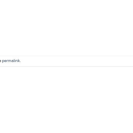
he
permalink
.