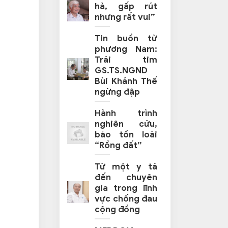
hả, gấp rút
nhưng rất vui”
Tin buồn từ
phương Nam:
Trái tim
GS.TS.NGND
Bùi Khánh Thế
ngừng đập
Hành trình
nghiên cứu,
bảo tồn loài
“Rồng đất”
Từ một y tá
đến chuyên
gia trong lĩnh
vực chống đau
cộng đồng