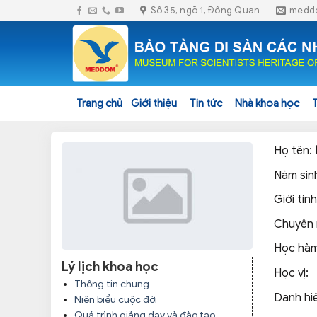
Skip
Số 35, ngõ 1, Đông Quan
medd
to
content
Trang chủ
Giới thiệu
Tin tức
Nhà khoa học
Họ tên:
Năm sin
Giới tính
Chuyên
Học hà
Lý lịch khoa học
Học vị:
Thông tin chung
Danh hi
Niên biểu cuộc đời
Quá trình giảng dạy và đào tạo