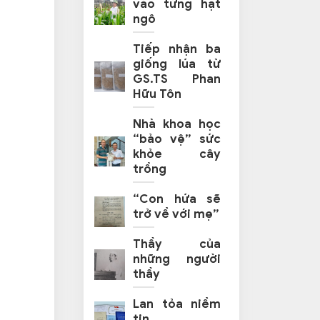
vào từng hạt
ngô
Tiếp nhận ba
giống lúa từ
GS.TS Phan
Hữu Tôn
Nhà khoa học
“bảo vệ” sức
khỏe cây
trồng
“Con hứa sẽ
trở về với mẹ”
Thầy của
những người
thầy
Lan tỏa niềm
tin