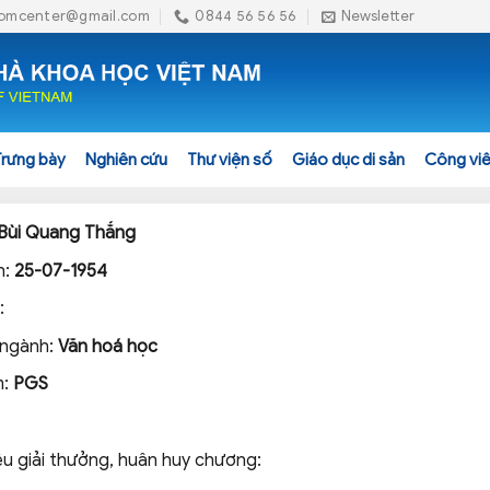
omcenter@gmail.com
0844 56 56 56
Newsletter
Trưng bày
Nghiên cứu
Thư viện số
Giáo dục di sản
Công viê
Bùi Quang Thắng
h:
25-07-1954
:
 ngành:
Văn hoá học
m:
PGS
ệu giải thưởng, huân huy chương: