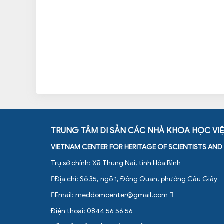
TRUNG TÂM DI SẢN CÁC NHÀ KHOA HỌC VI
VIETNAM CENTER FOR HERITAGE OF SCIENTISTS AN
Trụ sở chính: Xã Thung Nai, tỉnh Hòa Bình
Địa chỉ: Số 35, ngõ 1, Đông Quan, phường Cầu Giấy
Email:
meddomcenter@gmail.com
Điện thoại: 0844 56 56 56