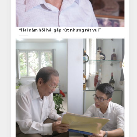
“Hai năm hối hả, gấp rút nhưng rất vui”