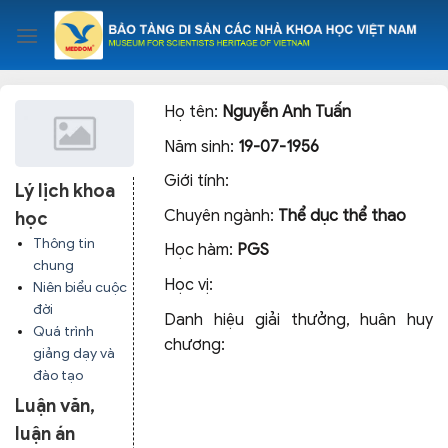
Skip
to
content
Họ tên:
Nguyễn Anh Tuấn
Năm sinh:
19-07-1956
Giới tính:
Lý lịch khoa
Chuyên ngành:
Thể dục thể thao
học
Thông tin
Học hàm:
PGS
chung
Học vị:
Niên biểu cuộc
đời
Danh hiệu giải thưởng, huân huy
Quá trình
chương:
giảng dạy và
đào tạo
Luận văn,
luận án