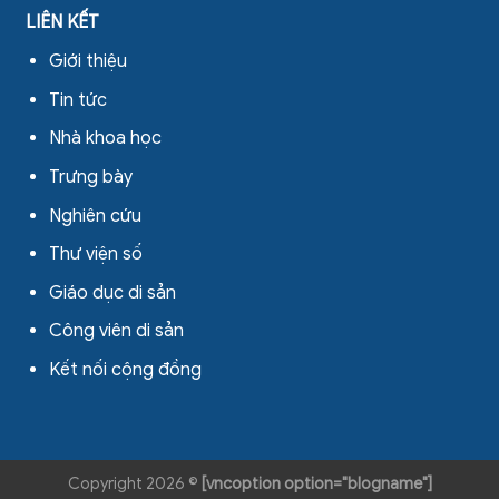
LIÊN KẾT
Giới thiệu
Tin tức
Nhà khoa học
Trưng bày
Nghiên cứu
Thư viện số
Giáo dục di sản
Công viên di sản
Kết nối cộng đồng
Copyright 2026 ©
[vncoption option="blogname"]