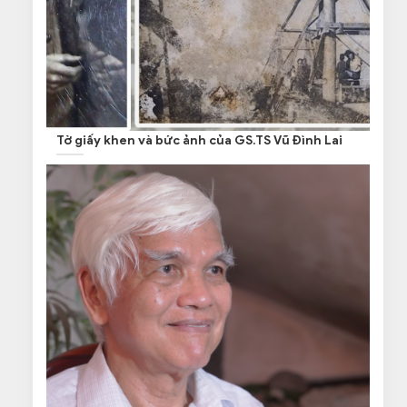
Tờ giấy khen và bức ảnh của GS.TS Vũ Đình Lai