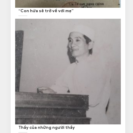
“Con hứa sẽ trở về với mẹ”
Thầy của những người thầy