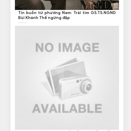
Tin buồn từ phương Nam: Trái tim GS.TS.NGND
Bùi Khánh Thế ngừng đập