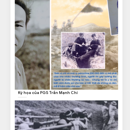
Ký họa của PGS Trần Mạnh Chí