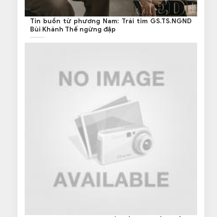
Tin buồn từ phương Nam: Trái tim GS.TS.NGND
Bùi Khánh Thế ngừng đập