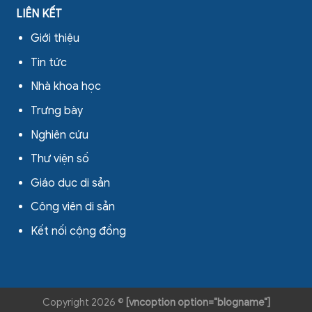
LIÊN KẾT
Giới thiệu
Tin tức
Nhà khoa học
Trưng bày
Nghiên cứu
Thư viện số
Giáo dục di sản
Công viên di sản
Kết nối cộng đồng
Copyright 2026 ©
[vncoption option="blogname"]