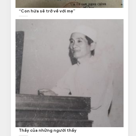
“Con hứa sẽ trở về với mẹ”
Thầy của những người thầy