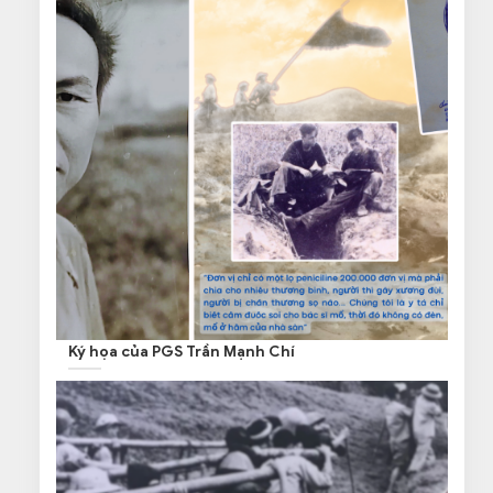
Ký họa của PGS Trần Mạnh Chí