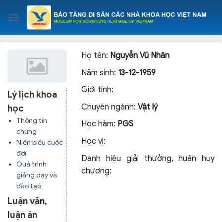
Skip
to
content
Họ tên:
Nguyễn Vũ Nhân
Năm sinh:
13-12-1959
Giới tính:
Lý lịch khoa
Chuyên ngành:
Vật lý
học
Thông tin
Học hàm:
PGS
chung
Học vị:
Niên biểu cuộc
đời
Danh hiệu giải thưởng, huân huy
Quá trình
chương:
giảng dạy và
đào tạo
Luận văn,
luận án