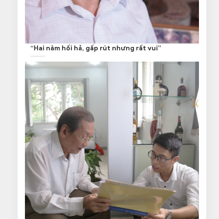
“Hai năm hối hả, gấp rút nhưng rất vui”