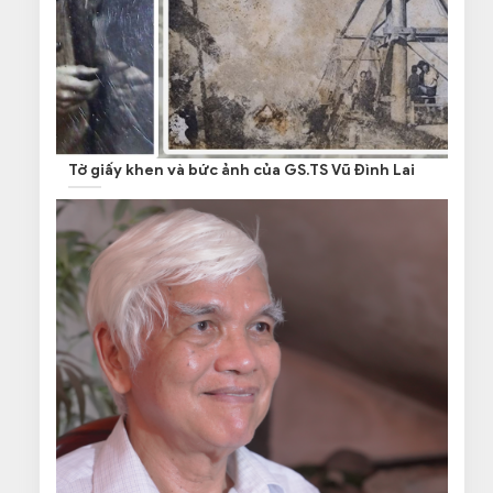
Tờ giấy khen và bức ảnh của GS.TS Vũ Đình Lai