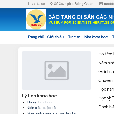
Skip
Số 35, ngõ 1, Đông Quan
medd
to
content
Trang chủ
Giới thiệu
Tin tức
Nhà khoa học
Họ tên:
Năm sin
Giới tính
Chuyên
Học hàm
Lý lịch khoa học
Học vị:
Thông tin chung
Danh hi
Niên biểu cuộc đời
Quá trình giảng dạy và đào tạo