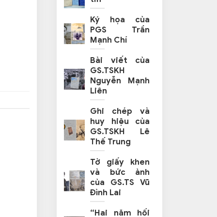
Ký họa của
PGS Trần
Mạnh Chí
Bài viết của
GS.TSKH
Nguyễn Mạnh
Liên
Ghi chép và
huy hiệu của
GS.TSKH Lê
Thế Trung
Tờ giấy khen
và bức ảnh
của GS.TS Vũ
Đình Lai
“Hai năm hối