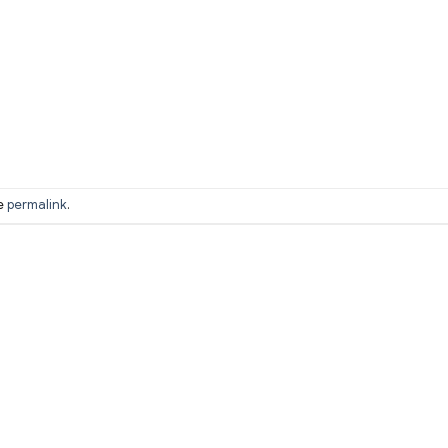
he
permalink
.