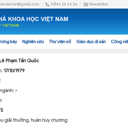
omcenter@gmail.com
0844 56 56 56
Newsletter
Trưng bày
Nghiên cứu
Thư viện số
Giáo dục di sản
Công viê
Lê Phạm Tấn Quốc
h:
17/10/1979
:
 ngành:
-
:
TS
ệu giải thưởng, huân huy chương: