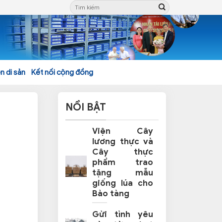
n di sản
Kết nối cộng đồng
NỔI BẬT
Viện Cây
lương thực và
Cây thực
phẩm trao
tặng mẫu
giống lúa cho
Bảo tàng
Gửi tình yêu