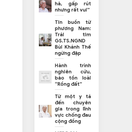
hả, gấp rút
nhưng rất vui”
Tin buồn từ
phương Nam:
Trái tim
GS.TS.NGND
Bùi Khánh Thế
ngừng đập
Hành trình
nghiên cứu,
bảo tồn loài
“Rồng đất”
Từ một y tá
đến chuyên
gia trong lĩnh
vực chống đau
cộng đồng