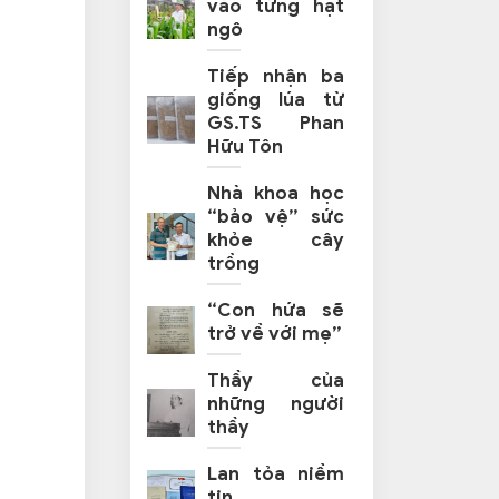
vào từng hạt
ngô
Tiếp nhận ba
giống lúa từ
GS.TS Phan
Hữu Tôn
Nhà khoa học
“bảo vệ” sức
khỏe cây
trồng
“Con hứa sẽ
trở về với mẹ”
Thầy của
những người
thầy
Lan tỏa niềm
tin