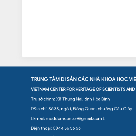
TRUNG TÂM DI SẢN CÁC NHÀ KHOA HỌC VI
VIETNAM CENTER FOR HERITAGE OF SCIENTISTS AN
Trụ sở chính: Xã Thung Nai, tỉnh Hòa Bình
Địa chỉ: Số 35, ngõ 1, Đông Quan, phường Cầu Giấy
Email:
meddomcenter@gmail.com
Điện thoại: 0844 56 56 56