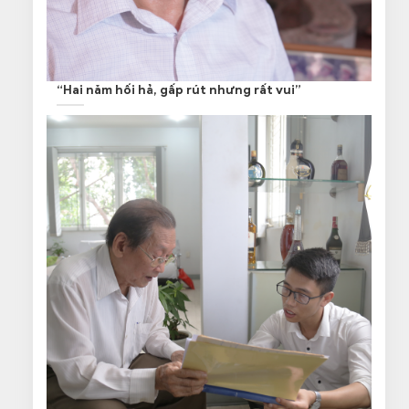
“Hai năm hối hả, gấp rút nhưng rất vui”