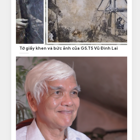
Tờ giấy khen và bức ảnh của GS.TS Vũ Đình Lai