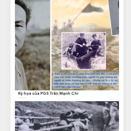
Ký họa của PGS Trần Mạnh Chí