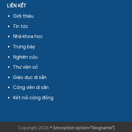
LIÊN KẾT
Giới thiệu
Tin tức
Nhà khoa học
Trưng bày
Nghiên cứu
Thư viện số
Giáo dục di sản
Công viên di sản
Kết nối cộng đồng
Copyright 2026 ©
[vncoption option="blogname"]