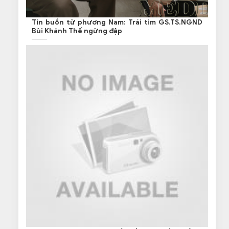
Tin buồn từ phương Nam: Trái tim GS.TS.NGND
Bùi Khánh Thế ngừng đập