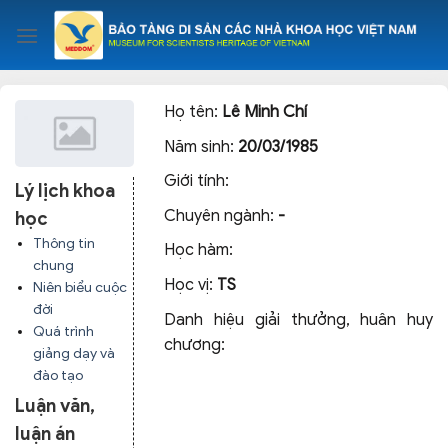
Skip
to
content
Họ tên:
Lê Minh Chí
Năm sinh:
20/03/1985
Giới tính:
Lý lịch khoa
Chuyên ngành:
-
học
Thông tin
Học hàm:
chung
Học vị:
TS
Niên biểu cuộc
đời
Danh hiệu giải thưởng, huân huy
Quá trình
chương:
giảng dạy và
đào tạo
Luận văn,
luận án