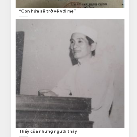
“Con hứa sẽ trở về với mẹ”
Thầy của những người thầy