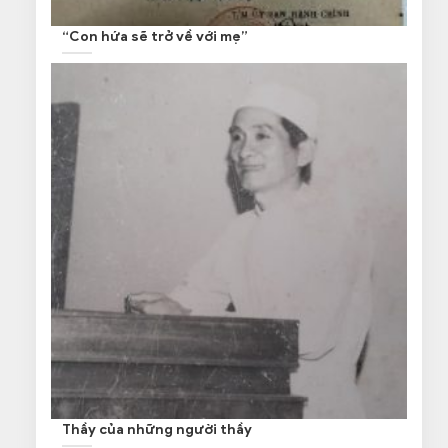
“Con hứa sẽ trở về với mẹ”
Thầy của những người thầy