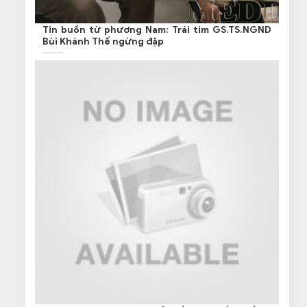
Tin buồn từ phương Nam: Trái tim GS.TS.NGND
Bùi Khánh Thế ngừng đập