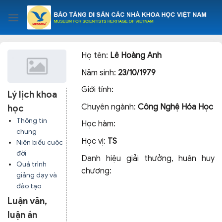
Skip
to
content
Họ tên:
Lê Hoàng Anh
Năm sinh:
23/10/1979
Giới tính:
Lý lịch khoa
Chuyên ngành:
Công Nghệ Hóa Học
học
Thông tin
Học hàm:
chung
Học vị:
TS
Niên biểu cuộc
đời
Danh hiệu giải thưởng, huân huy
Quá trình
chương:
giảng dạy và
đào tạo
Luận văn,
luận án