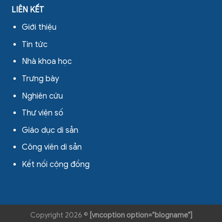
LIÊN KẾT
Giới thiệu
Tin tức
Nhà khoa học
Trưng bày
Nghiên cứu
Thư viện số
Giáo dục di sản
Công viên di sản
Kết nối cộng đồng
Copyright 2026 ©
[vncoption option="blogname"]