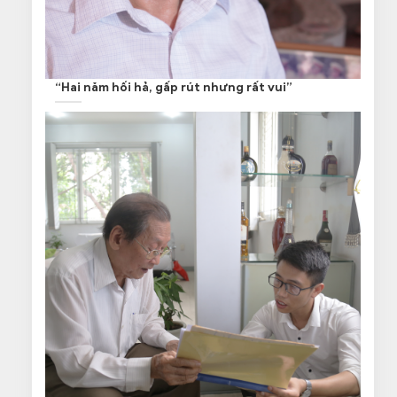
“Hai năm hối hả, gấp rút nhưng rất vui”