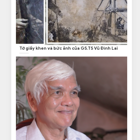
Tờ giấy khen và bức ảnh của GS.TS Vũ Đình Lai