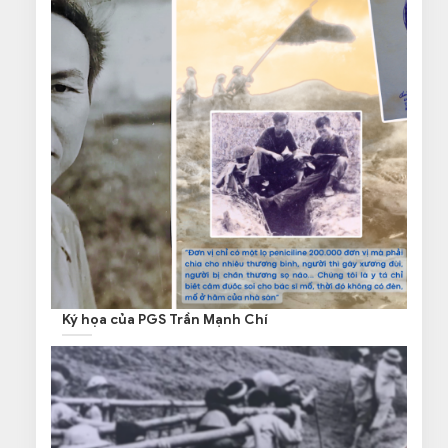
Ký họa của PGS Trần Mạnh Chí