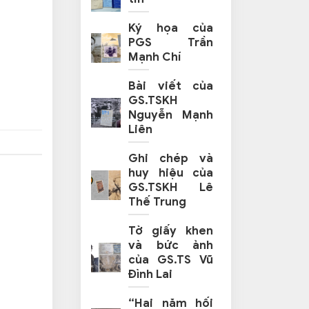
Ký họa của
PGS Trần
Mạnh Chí
Bài viết của
GS.TSKH
Nguyễn Mạnh
Liên
Ghi chép và
huy hiệu của
GS.TSKH Lê
Thế Trung
Tờ giấy khen
và bức ảnh
của GS.TS Vũ
Đình Lai
“Hai năm hối