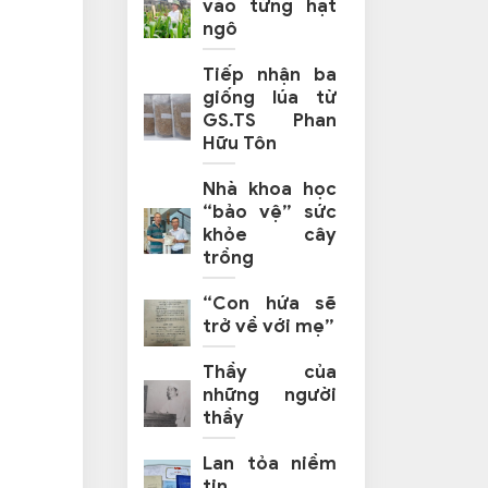
vào từng hạt
ngô
Tiếp nhận ba
giống lúa từ
GS.TS Phan
Hữu Tôn
Nhà khoa học
“bảo vệ” sức
khỏe cây
trồng
“Con hứa sẽ
trở về với mẹ”
Thầy của
những người
thầy
Lan tỏa niềm
tin