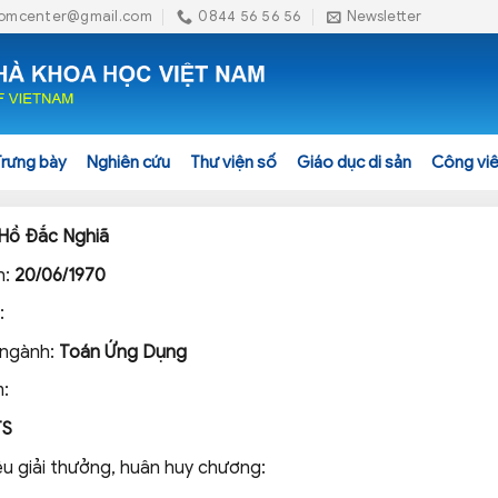
omcenter@gmail.com
0844 56 56 56
Newsletter
Trưng bày
Nghiên cứu
Thư viện số
Giáo dục di sản
Công viê
Hồ Đắc Nghiã
h:
20/06/1970
:
 ngành:
Toán Ứng Dụng
:
TS
ệu giải thưởng, huân huy chương: