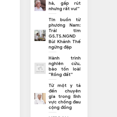
hả, gấp rút
nhưng rất vui”
Tin buồn từ
phương Nam:
Trái tim
GS.TS.NGND
Bùi Khánh Thế
ngừng đập
Hành trình
nghiên cứu,
bảo tồn loài
“Rồng đất”
Từ một y tá
đến chuyên
gia trong lĩnh
vực chống đau
cộng đồng