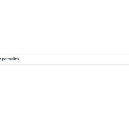
he
permalink
.