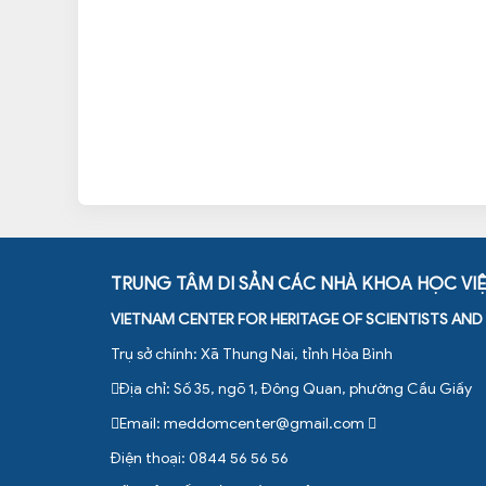
TRUNG TÂM DI SẢN CÁC NHÀ KHOA HỌC VI
VIETNAM CENTER FOR HERITAGE OF SCIENTISTS AN
Trụ sở chính: Xã Thung Nai, tỉnh Hòa Bình
Địa chỉ: Số 35, ngõ 1, Đông Quan, phường Cầu Giấy
Email:
meddomcenter@gmail.com
Điện thoại: 0844 56 56 56