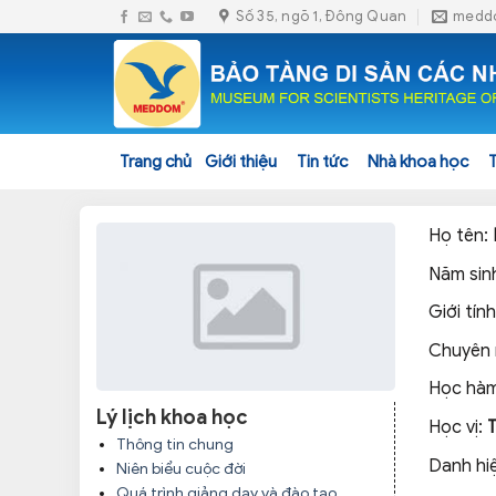
Skip
Số 35, ngõ 1, Đông Quan
medd
to
content
Trang chủ
Giới thiệu
Tin tức
Nhà khoa học
Họ tên:
Năm sin
Giới tính
Chuyên
Học hàm
Lý lịch khoa học
Học vị:
Thông tin chung
Danh hi
Niên biểu cuộc đời
Quá trình giảng dạy và đào tạo