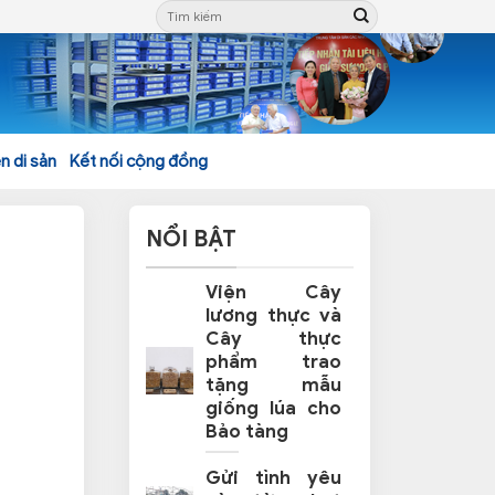
n di sản
Kết nối cộng đồng
NỔI BẬT
Viện Cây
lương thực và
Cây thực
phẩm trao
tặng mẫu
giống lúa cho
Bảo tàng
Gửi tình yêu