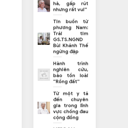
hả, gấp rút
nhưng rất vui”
Tin buồn từ
phương Nam:
Trái tim
GS.TS.NGND
Bùi Khánh Thế
ngừng đập
Hành trình
nghiên cứu,
bảo tồn loài
“Rồng đất”
Từ một y tá
đến chuyên
gia trong lĩnh
vực chống đau
cộng đồng