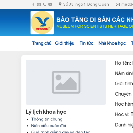
Skip
Số 35, ngõ 1, Đông Quan
medd
to
content
Trang chủ
Giới thiệu
Tin tức
Nhà khoa học
Họ tên:
Năm sin
Giới tính
Chuyên
Học hàm
Lý lịch khoa học
Học vị:
Thông tin chung
Danh hi
Niên biểu cuộc đời
Quá trình giảng dạy và đào tạo