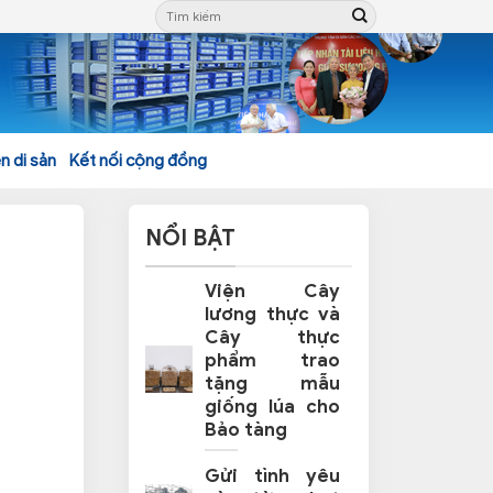
n di sản
Kết nối cộng đồng
NỔI BẬT
Viện Cây
lương thực và
Cây thực
phẩm trao
tặng mẫu
giống lúa cho
Bảo tàng
Gửi tình yêu