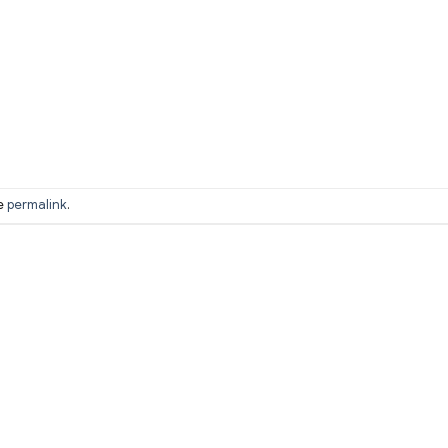
he
permalink
.