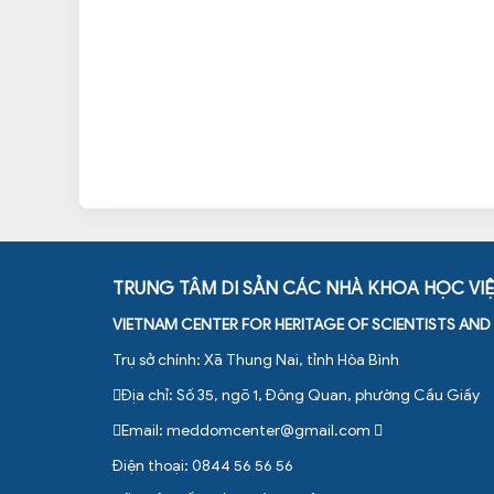
TRUNG TÂM DI SẢN CÁC NHÀ KHOA HỌC VI
VIETNAM CENTER FOR HERITAGE OF SCIENTISTS AN
Trụ sở chính: Xã Thung Nai, tỉnh Hòa Bình
Địa chỉ: Số 35, ngõ 1, Đông Quan, phường Cầu Giấy
Email:
meddomcenter@gmail.com
Điện thoại: 0844 56 56 56