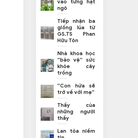
vào từng hạt
ngô
Tiếp nhận ba
giống lúa từ
GS.TS Phan
Hữu Tôn
Nhà khoa học
“bảo vệ” sức
khỏe cây
trồng
“Con hứa sẽ
trở về với mẹ”
Thầy của
những người
thầy
Lan tỏa niềm
tin