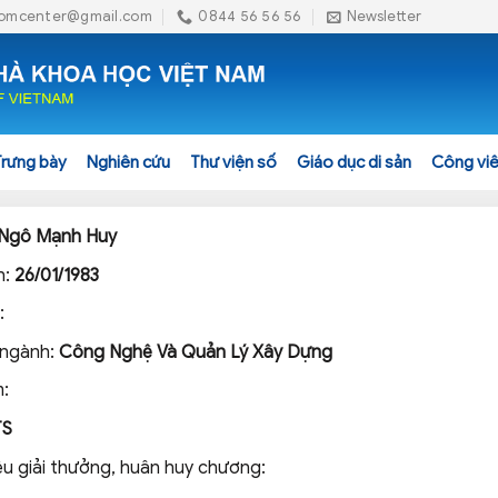
omcenter@gmail.com
0844 56 56 56
Newsletter
Trưng bày
Nghiên cứu
Thư viện số
Giáo dục di sản
Công viê
Ngô Mạnh Huy
h:
26/01/1983
:
 ngành:
Công Nghệ Và Quản Lý Xây Dựng
:
TS
ệu giải thưởng, huân huy chương: