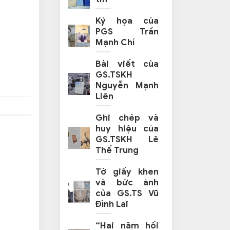
Ký họa của
PGS Trần
Mạnh Chí
Bài viết của
GS.TSKH
Nguyễn Mạnh
Liên
Ghi chép và
huy hiệu của
GS.TSKH Lê
Thế Trung
Tờ giấy khen
và bức ảnh
của GS.TS Vũ
Đình Lai
“Hai năm hối