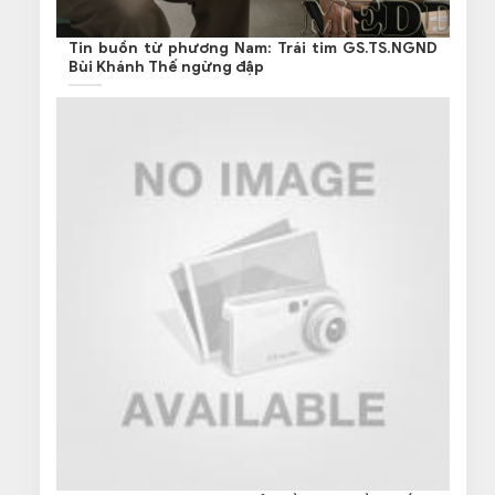
Tin buồn từ phương Nam: Trái tim GS.TS.NGND
Bùi Khánh Thế ngừng đập