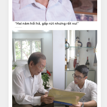
“Hai năm hối hả, gấp rút nhưng rất vui”