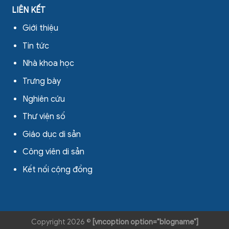
LIÊN KẾT
Giới thiệu
Tin tức
Nhà khoa học
Trưng bày
Nghiên cứu
Thư viện số
Giáo dục di sản
Công viên di sản
Kết nối cộng đồng
Copyright 2026 ©
[vncoption option="blogname"]