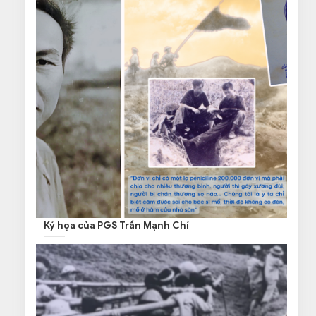
Ký họa của PGS Trần Mạnh Chí