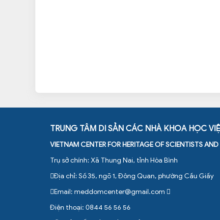
TRUNG TÂM DI SẢN CÁC NHÀ KHOA HỌC VI
VIETNAM CENTER FOR HERITAGE OF SCIENTISTS AN
Trụ sở chính: Xã Thung Nai, tỉnh Hòa Bình
Địa chỉ: Số 35, ngõ 1, Đông Quan, phường Cầu Giấy
Email:
meddomcenter@gmail.com
Điện thoại: 0844 56 56 56