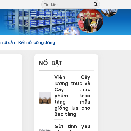
n di sản
Kết nối cộng đồng
NỔI BẬT
Viện Cây
lương thực và
Cây thực
phẩm trao
tặng mẫu
giống lúa cho
Bảo tàng
Gửi tình yêu