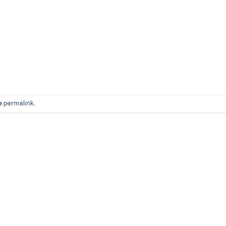
he
permalink
.