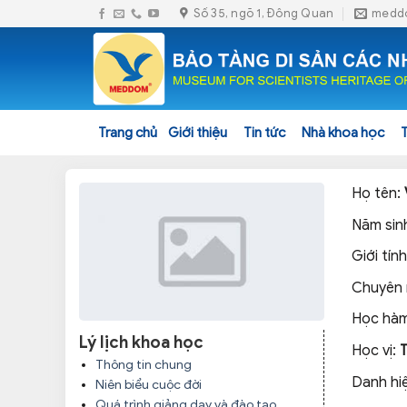
Skip
Số 35, ngõ 1, Đông Quan
medd
to
content
Trang chủ
Giới thiệu
Tin tức
Nhà khoa học
Họ tên:
Năm sin
Giới tính
Chuyên
Học hàm
Lý lịch khoa học
Học vị:
Thông tin chung
Danh hi
Niên biểu cuộc đời
Quá trình giảng dạy và đào tạo