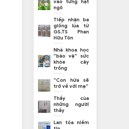
vào từng hạt
ngô
Tiếp nhận ba
giống lúa từ
GS.TS Phan
Hữu Tôn
Nhà khoa học
“bảo vệ” sức
khỏe cây
trồng
“Con hứa sẽ
trở về với mẹ”
Thầy của
những người
thầy
Lan tỏa niềm
tin