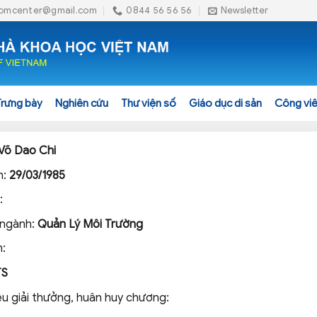
omcenter@gmail.com
0844 56 56 56
Newsletter
Trưng bày
Nghiên cứu
Thư viện số
Giáo dục di sản
Công viê
Võ Dao Chi
h:
29/03/1985
:
 ngành:
Quản Lý Môi Trường
:
TS
ệu giải thưởng, huân huy chương: