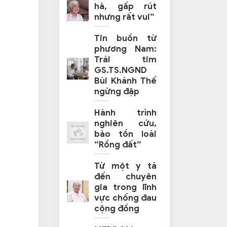
hả, gấp rút
nhưng rất vui”
Tin buồn từ
phương Nam:
Trái tim
GS.TS.NGND
Bùi Khánh Thế
ngừng đập
Hành trình
nghiên cứu,
bảo tồn loài
“Rồng đất”
Từ một y tá
đến chuyên
gia trong lĩnh
vực chống đau
cộng đồng