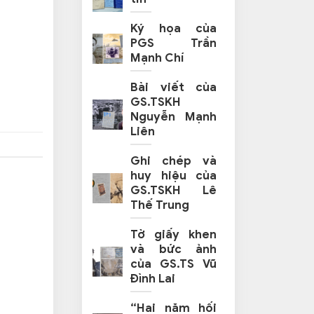
Ký họa của
PGS Trần
Mạnh Chí
Bài viết của
GS.TSKH
Nguyễn Mạnh
Liên
Ghi chép và
huy hiệu của
GS.TSKH Lê
Thế Trung
Tờ giấy khen
và bức ảnh
của GS.TS Vũ
Đình Lai
“Hai năm hối