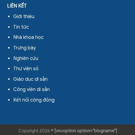
LIÊN KẾT
Giới thiệu
Tin tức
Nhà khoa học
Trưng bày
Nghiên cứu
Thư viện số
Giáo dục di sản
Công viên di sản
Kết nối cộng đồng
Copyright 2026 ©
[vncoption option="blogname"]