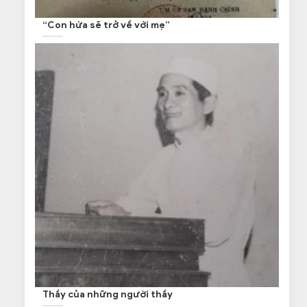
“Con hứa sẽ trở về với mẹ”
Thầy của những người thầy