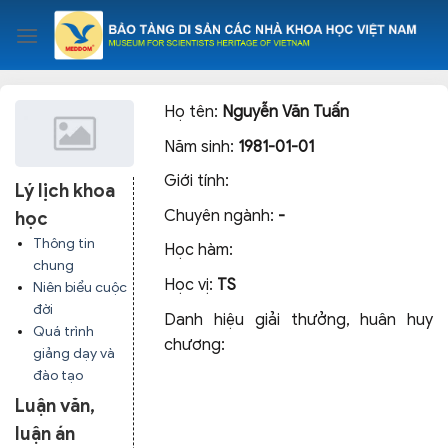
Skip
to
content
Họ tên:
Nguyễn Văn Tuấn
Năm sinh:
1981-01-01
Giới tính:
Lý lịch khoa
Chuyên ngành:
-
học
Thông tin
Học hàm:
chung
Học vị:
TS
Niên biểu cuộc
đời
Danh hiệu giải thưởng, huân huy
Quá trình
chương:
giảng dạy và
đào tạo
Luận văn,
luận án