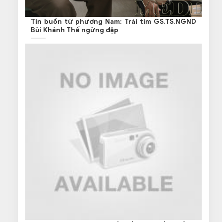
Tin buồn từ phương Nam: Trái tim GS.TS.NGND
Bùi Khánh Thế ngừng đập