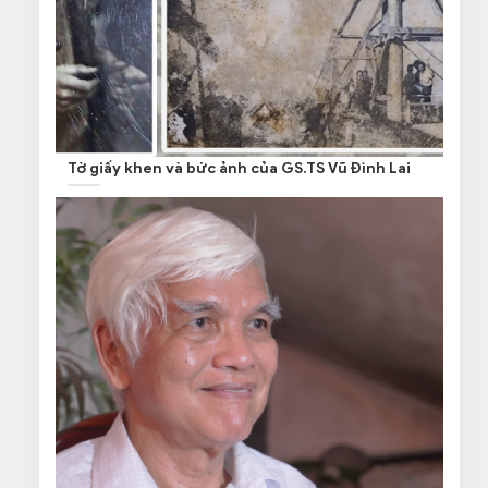
Tờ giấy khen và bức ảnh của GS.TS Vũ Đình Lai