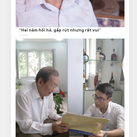
“Hai năm hối hả, gấp rút nhưng rất vui”