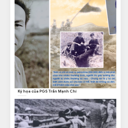
Ký họa của PGS Trần Mạnh Chí