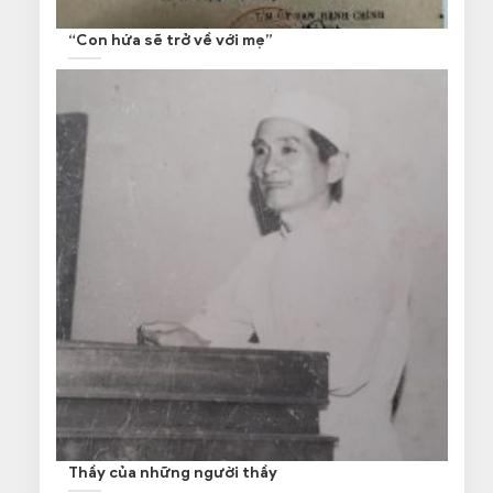
“Con hứa sẽ trở về với mẹ”
Thầy của những người thầy