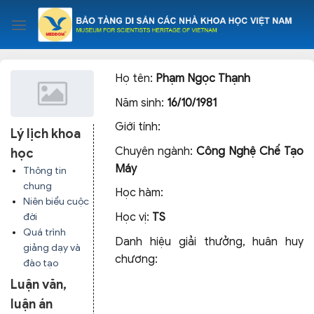
Skip
to
content
Họ tên:
Phạm Ngọc Thạnh
Năm sinh:
16/10/1981
Giới tính:
Lý lịch khoa
Chuyên ngành:
Công Nghệ Chế Tạo
học
Máy
Thông tin
chung
Học hàm:
Niên biểu cuộc
Học vị:
TS
đời
Quá trình
Danh hiệu giải thưởng, huân huy
giảng dạy và
chương:
đào tạo
Luận văn,
luận án