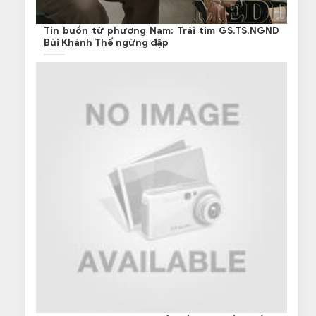
Tin buồn từ phương Nam: Trái tim GS.TS.NGND
Bùi Khánh Thế ngừng đập