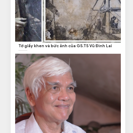
Tờ giấy khen và bức ảnh của GS.TS Vũ Đình Lai