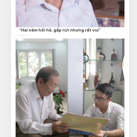
“Hai năm hối hả, gấp rút nhưng rất vui”