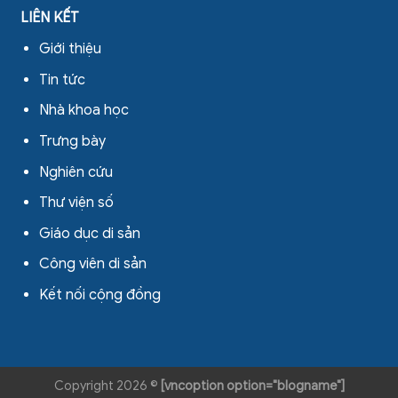
LIÊN KẾT
Giới thiệu
Tin tức
Nhà khoa học
Trưng bày
Nghiên cứu
Thư viện số
Giáo dục di sản
Công viên di sản
Kết nối cộng đồng
Copyright 2026 ©
[vncoption option="blogname"]