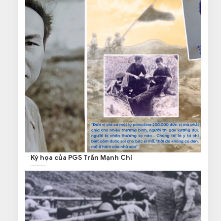
Ký họa của PGS Trần Mạnh Chí