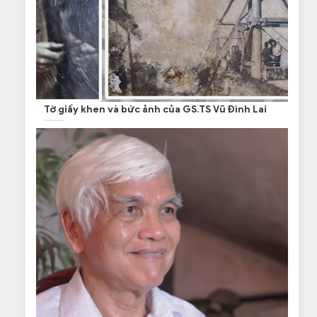
Tờ giấy khen và bức ảnh của GS.TS Vũ Đình Lai