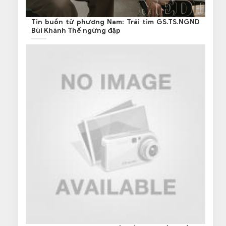
Tin buồn từ phương Nam: Trái tim GS.TS.NGND
Bùi Khánh Thế ngừng đập