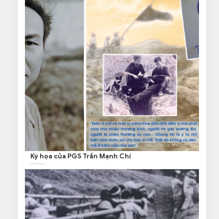
Ký họa của PGS Trần Mạnh Chí