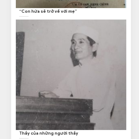
“Con hứa sẽ trở về với mẹ”
Thầy của những người thầy