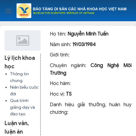
Skip
to
content
Họ tên:
Nguyễn Minh Tuấn
Năm sinh:
19/03/1984
Giới tính:
Lý lịch khoa
Chuyên ngành:
Công Nghệ Môi
học
Trường
Thông tin
chung
Học hàm:
Niên biểu cuộc
Học vị:
TS
đời
Quá trình
Danh hiệu giải thưởng, huân huy
giảng dạy và
chương:
đào tạo
Luận văn,
luận án