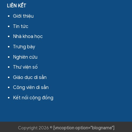
LIÊN KẾT
Giới thiệu
Tin tức
Nhà khoa học
Trưng bày
Nghiên cứu
Thư viện số
Giáo dục di sản
Công viên di sản
Kết nối cộng đồng
Copyright 2026 ©
[vncoption option="blogname"]