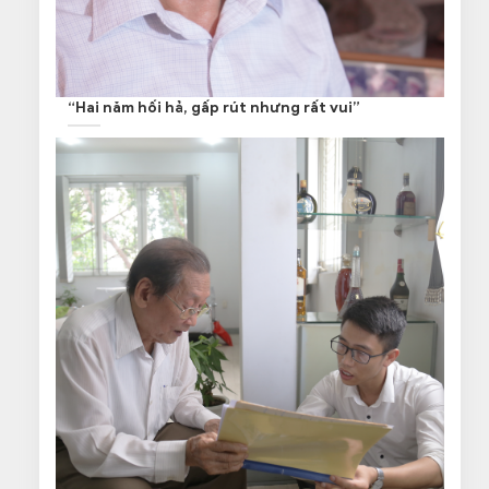
“Hai năm hối hả, gấp rút nhưng rất vui”