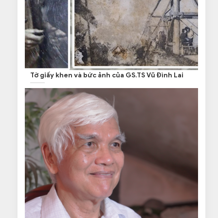
Tờ giấy khen và bức ảnh của GS.TS Vũ Đình Lai