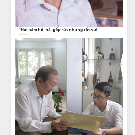
“Hai năm hối hả, gấp rút nhưng rất vui”