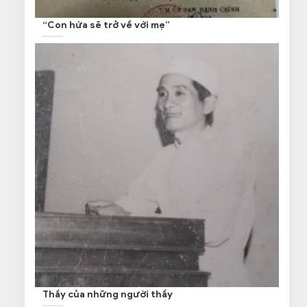
“Con hứa sẽ trở về với mẹ”
Thầy của những người thầy