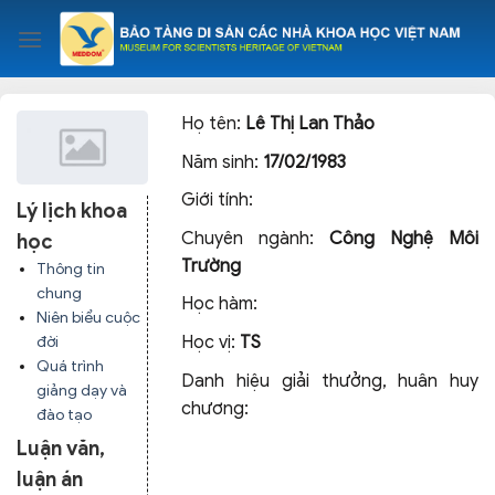
Skip
to
content
Họ tên:
Lê Thị Lan Thảo
Năm sinh:
17/02/1983
Giới tính:
Lý lịch khoa
Chuyên ngành:
Công Nghệ Môi
học
Trường
Thông tin
chung
Học hàm:
Niên biểu cuộc
Học vị:
TS
đời
Quá trình
Danh hiệu giải thưởng, huân huy
giảng dạy và
chương:
đào tạo
Luận văn,
luận án