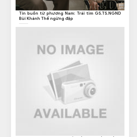
Tin buồn từ phương Nam: Trái tim GS.TS.NGND
Bùi Khánh Thế ngừng đập