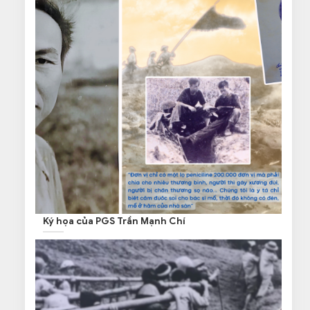
Ký họa của PGS Trần Mạnh Chí