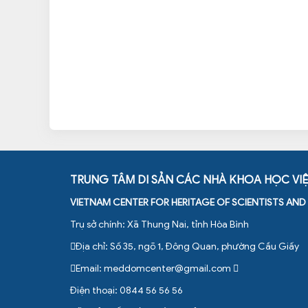
TRUNG TÂM DI SẢN CÁC NHÀ KHOA HỌC VI
VIETNAM CENTER FOR HERITAGE OF SCIENTISTS AN
Trụ sở chính: Xã Thung Nai, tỉnh Hòa Bình
Địa chỉ: Số 35, ngõ 1, Đông Quan, phường Cầu Giấy
Email:
meddomcenter@gmail.com
Điện thoại: 0844 56 56 56