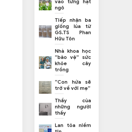
vào từng hạt
ngô
Tiếp nhận ba
giống lúa từ
GS.TS Phan
Hữu Tôn
Nhà khoa học
“bảo vệ” sức
khỏe cây
trồng
“Con hứa sẽ
trở về với mẹ”
Thầy của
những người
thầy
Lan tỏa niềm
tin