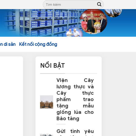
n di sản
Kết nối cộng đồng
NỔI BẬT
Viện Cây
lương thực và
Cây thực
phẩm trao
tặng mẫu
giống lúa cho
Bảo tàng
Gửi tình yêu