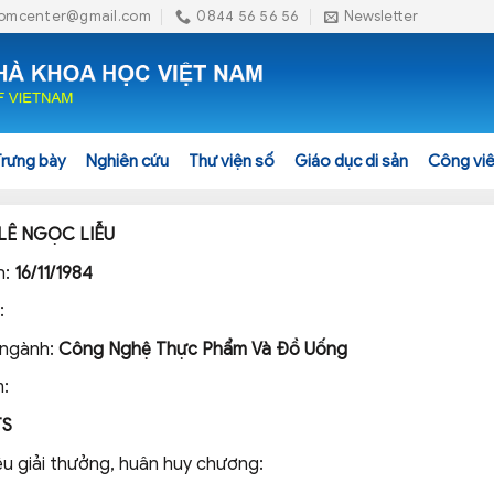
omcenter@gmail.com
0844 56 56 56
Newsletter
Trưng bày
Nghiên cứu
Thư viện số
Giáo dục di sản
Công viê
LÊ NGỌC LIỄU
h:
16/11/1984
:
 ngành:
Công Nghệ Thực Phẩm Và Đồ Uống
:
TS
ệu giải thưởng, huân huy chương: