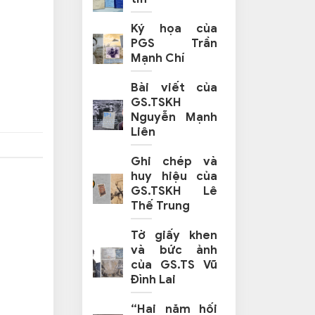
Ký họa của
PGS Trần
Mạnh Chí
Bài viết của
GS.TSKH
Nguyễn Mạnh
Liên
Ghi chép và
huy hiệu của
GS.TSKH Lê
Thế Trung
Tờ giấy khen
và bức ảnh
của GS.TS Vũ
Đình Lai
“Hai năm hối