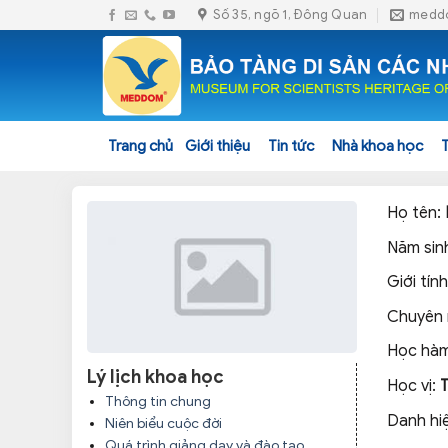
Skip
Số 35, ngõ 1, Đông Quan
medd
to
content
Trang chủ
Giới thiệu
Tin tức
Nhà khoa học
Họ tên:
Năm sin
Giới tính
Chuyên
Học hàm
Lý lịch khoa học
Học vị:
Thông tin chung
Danh hi
Niên biểu cuộc đời
Quá trình giảng dạy và đào tạo