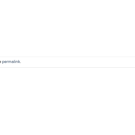
he
permalink
.