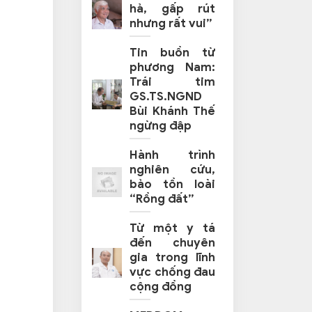
hả, gấp rút
nhưng rất vui”
Tin buồn từ
phương Nam:
Trái tim
GS.TS.NGND
Bùi Khánh Thế
ngừng đập
Hành trình
nghiên cứu,
bảo tồn loài
“Rồng đất”
Từ một y tá
đến chuyên
gia trong lĩnh
vực chống đau
cộng đồng