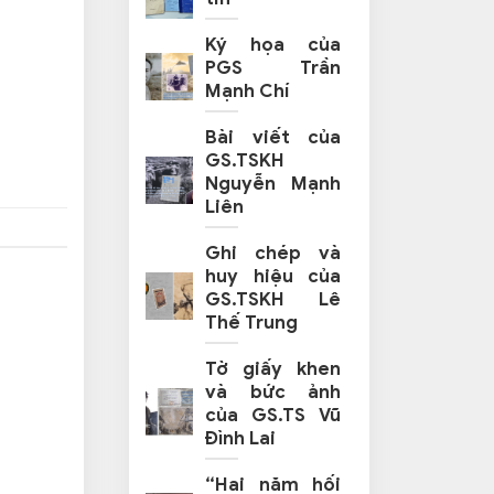
Ký họa của
PGS Trần
Mạnh Chí
Bài viết của
GS.TSKH
Nguyễn Mạnh
Liên
Ghi chép và
huy hiệu của
GS.TSKH Lê
Thế Trung
Tờ giấy khen
và bức ảnh
của GS.TS Vũ
Đình Lai
“Hai năm hối