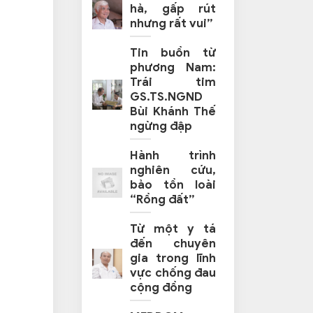
hả, gấp rút
nhưng rất vui”
Tin buồn từ
phương Nam:
Trái tim
GS.TS.NGND
Bùi Khánh Thế
ngừng đập
Hành trình
nghiên cứu,
bảo tồn loài
“Rồng đất”
Từ một y tá
đến chuyên
gia trong lĩnh
vực chống đau
cộng đồng