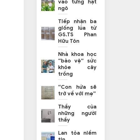
vào từng hạt
ngô
Tiếp nhận ba
giống lúa từ
GS.TS Phan
Hữu Tôn
Nhà khoa học
“bảo vệ” sức
khỏe cây
trồng
“Con hứa sẽ
trở về với mẹ”
Thầy của
những người
thầy
Lan tỏa niềm
tin