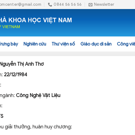
omcenter@gmail.com
0844 56 56 56
Newsletter
Trưng bày
Nghiên cứu
Thư viện số
Giáo dục di sản
Công viê
Nguyễn Thị Anh Thơ
h:
22/12/1984
:
 ngành:
Công Nghệ Vật Liệu
:
TS
ệu giải thưởng, huân huy chương: