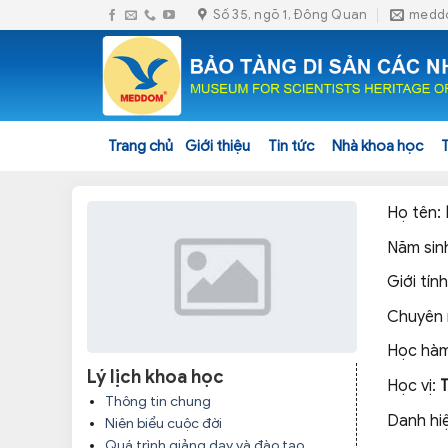
Skip
Số 35, ngõ 1, Đông Quan
medd
to
content
Trang chủ
Giới thiệu
Tin tức
Nhà khoa học
Họ tên:
Năm sin
Giới tính
Chuyên
Học hàm
Lý lịch khoa học
Học vị:
Thông tin chung
Danh hi
Niên biểu cuộc đời
Quá trình giảng dạy và đào tạo