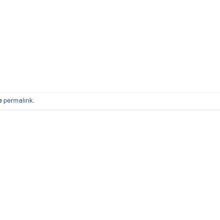
he
permalink
.