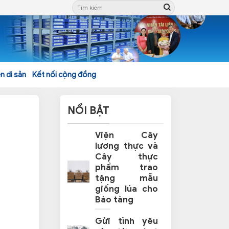
n di sản
Kết nối cộng đồng
NỔI BẬT
Viện Cây
lương thực và
Cây thực
phẩm trao
tặng mẫu
giống lúa cho
Bảo tàng
Gửi tình yêu