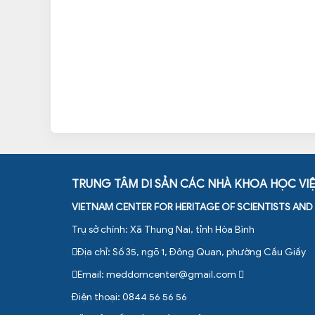
TRUNG TÂM DI SẢN CÁC NHÀ KHOA HỌC VI
VIETNAM CENTER FOR HERITAGE OF SCIENTISTS AN
Trụ sở chính: Xã Thung Nai, tỉnh Hòa Bình
Địa chỉ: Số 35, ngõ 1, Đông Quan, phường Cầu Giấy
Email:
meddomcenter@gmail.com
Điện thoại: 0844 56 56 56