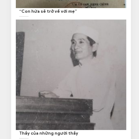
“Con hứa sẽ trở về với mẹ”
Thầy của những người thầy