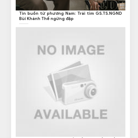
Tin buồn từ phương Nam: Trái tim GS.TS.NGND
Bùi Khánh Thế ngừng đập