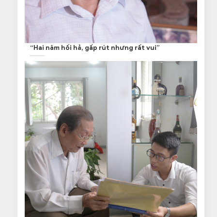
“Hai năm hối hả, gấp rút nhưng rất vui”