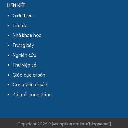
LIÊN KẾT
Giới thiệu
Tin tức
Nhà khoa học
Trưng bày
Nghiên cứu
Thư viện số
Giáo dục di sản
Công viên di sản
Kết nối cộng đồng
Copyright 2026 ©
[vncoption option="blogname"]