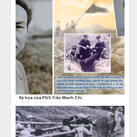
Ký họa của PGS Trần Mạnh Chí