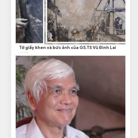
Tờ giấy khen và bức ảnh của GS.TS Vũ Đình Lai