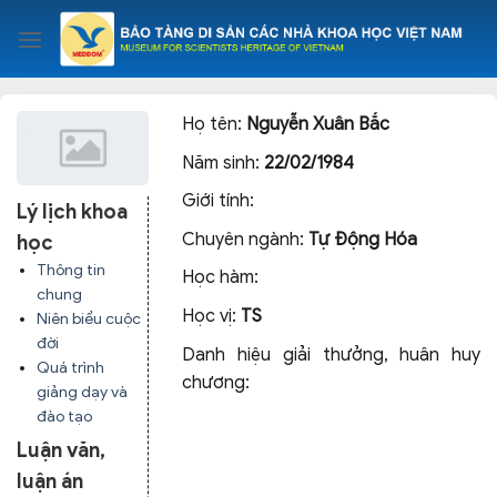
Skip
to
content
Họ tên:
Nguyễn Xuân Bắc
Năm sinh:
22/02/1984
Giới tính:
Lý lịch khoa
Chuyên ngành:
Tự Động Hóa
học
Thông tin
Học hàm:
chung
Học vị:
TS
Niên biểu cuộc
đời
Danh hiệu giải thưởng, huân huy
Quá trình
chương:
giảng dạy và
đào tạo
Luận văn,
luận án