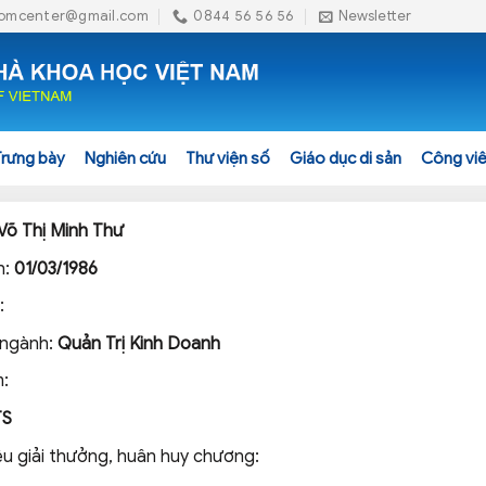
omcenter@gmail.com
0844 56 56 56
Newsletter
Trưng bày
Nghiên cứu
Thư viện số
Giáo dục di sản
Công viê
Võ Thị Minh Thư
h:
01/03/1986
:
 ngành:
Quản Trị Kinh Doanh
:
TS
ệu giải thưởng, huân huy chương: