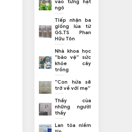
vào từng hạt
ngô
Tiếp nhận ba
giống lúa từ
GS.TS Phan
Hữu Tôn
Nhà khoa học
“bảo vệ” sức
khỏe cây
trồng
“Con hứa sẽ
trở về với mẹ”
Thầy của
những người
thầy
Lan tỏa niềm
tin