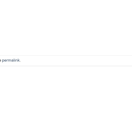
he
permalink
.