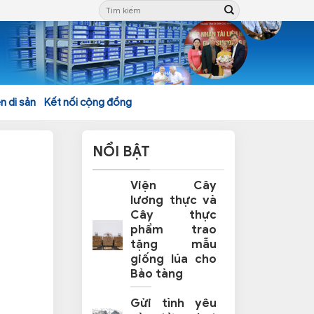
n di sản
Kết nối cộng đồng
NỔI BẬT
Viện Cây
lương thực và
Cây thực
phẩm trao
tặng mẫu
giống lúa cho
Bảo tàng
Gửi tình yêu