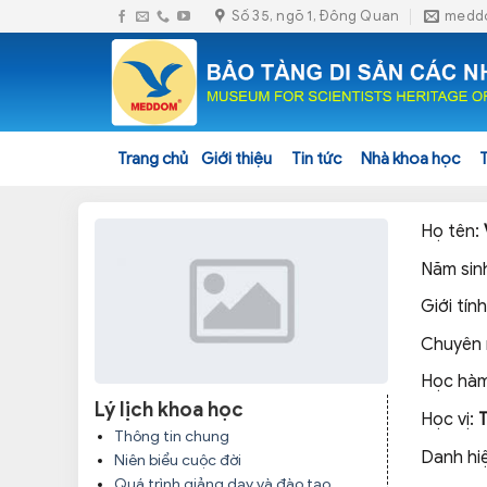
Skip
Số 35, ngõ 1, Đông Quan
medd
to
content
Trang chủ
Giới thiệu
Tin tức
Nhà khoa học
Họ tên:
Năm sin
Giới tính
Chuyên
Học hàm
Lý lịch khoa học
Học vị:
Thông tin chung
Danh hi
Niên biểu cuộc đời
Quá trình giảng dạy và đào tạo