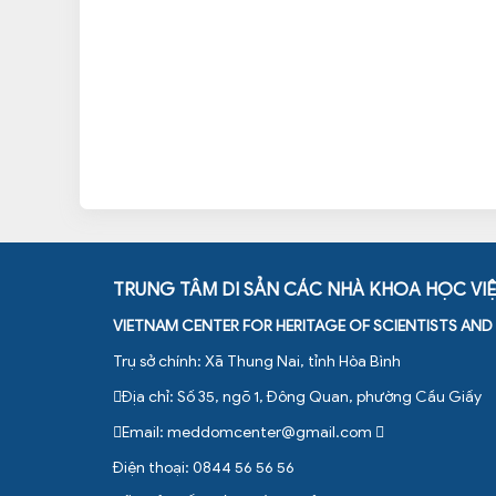
TRUNG TÂM DI SẢN CÁC NHÀ KHOA HỌC VI
VIETNAM CENTER FOR HERITAGE OF SCIENTISTS AN
Trụ sở chính: Xã Thung Nai, tỉnh Hòa Bình
Địa chỉ: Số 35, ngõ 1, Đông Quan, phường Cầu Giấy
Email:
meddomcenter@gmail.com
Điện thoại: 0844 56 56 56