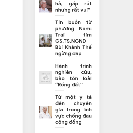
hả, gấp rút
nhưng rất vui”
Tin buồn từ
phương Nam:
Trái tim
GS.TS.NGND
Bùi Khánh Thế
ngừng đập
Hành trình
nghiên cứu,
bảo tồn loài
“Rồng đất”
Từ một y tá
đến chuyên
gia trong lĩnh
vực chống đau
cộng đồng