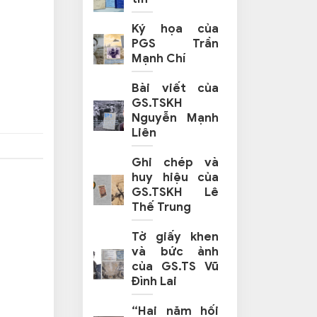
Ký họa của
PGS Trần
Mạnh Chí
Bài viết của
GS.TSKH
Nguyễn Mạnh
Liên
Ghi chép và
huy hiệu của
GS.TSKH Lê
Thế Trung
Tờ giấy khen
và bức ảnh
của GS.TS Vũ
Đình Lai
“Hai năm hối