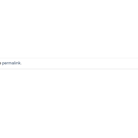
he
permalink
.