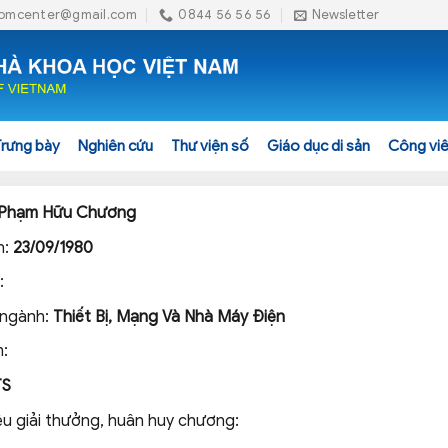
omcenter@gmail.com
0844 56 56 56
Newsletter
Trưng bày
Nghiên cứu
Thư viện số
Giáo dục di sản
Công viê
Phạm Hữu Chương
h:
23/09/1980
:
 ngành:
Thiết Bị, Mạng Và Nhà Máy Điện
:
TS
ệu giải thưởng, huân huy chương: