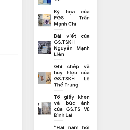
Ký họa của
PGS Trần
Mạnh Chí
Bài viết của
GS.TSKH
Nguyễn Mạnh
Liên
Ghi chép và
huy hiệu của
GS.TSKH Lê
Thế Trung
Tờ giấy khen
và bức ảnh
của GS.TS Vũ
Đình Lai
“Hai năm hối