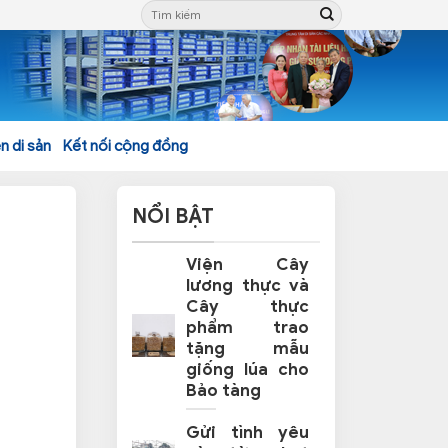
n di sản
Kết nối cộng đồng
NỔI BẬT
Viện Cây
lương thực và
Cây thực
phẩm trao
tặng mẫu
giống lúa cho
Bảo tàng
Gửi tình yêu