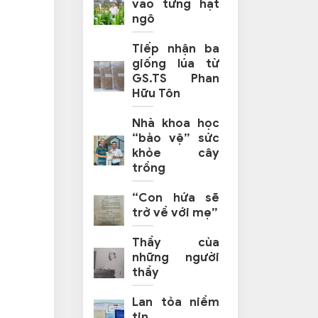
vào từng hạt
ngô
Tiếp nhận ba
giống lúa từ
GS.TS Phan
Hữu Tôn
Nhà khoa học
“bảo vệ” sức
khỏe cây
trồng
“Con hứa sẽ
trở về với mẹ”
Thầy của
những người
thầy
Lan tỏa niềm
tin