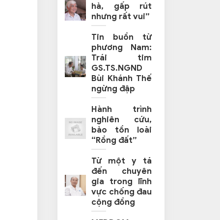
hả, gấp rút
nhưng rất vui”
Tin buồn từ
phương Nam:
Trái tim
GS.TS.NGND
Bùi Khánh Thế
ngừng đập
Hành trình
nghiên cứu,
bảo tồn loài
“Rồng đất”
Từ một y tá
đến chuyên
gia trong lĩnh
vực chống đau
cộng đồng