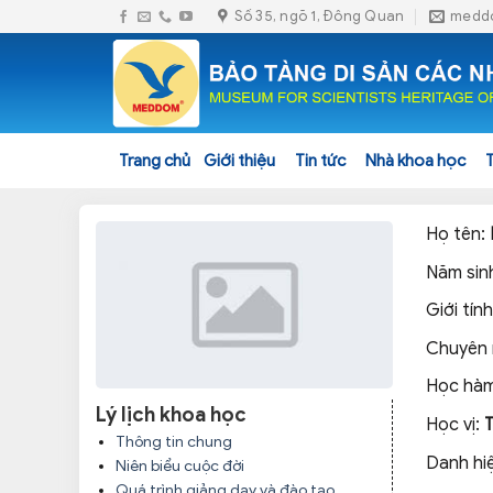
Skip
Số 35, ngõ 1, Đông Quan
medd
to
content
Trang chủ
Giới thiệu
Tin tức
Nhà khoa học
Họ tên:
Năm sin
Giới tính
Chuyên
Học hàm
Lý lịch khoa học
Học vị:
Thông tin chung
Danh hi
Niên biểu cuộc đời
Quá trình giảng dạy và đào tạo