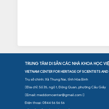
TRUNG TÂM DI SẢN CÁC NHÀ KHOA HỌC VI
VIETNAM CENTER FOR HERITAGE OF SCIENTISTS AN
Trụ sở chính: Xã Thung Nai, tỉnh Hòa Bình
Địa chỉ: Số 35, ngõ 1, Đông Quan, phường Cầu Giấy
Email:
meddomcenter@gmail.com
Điện thoại: 0844 56 56 56