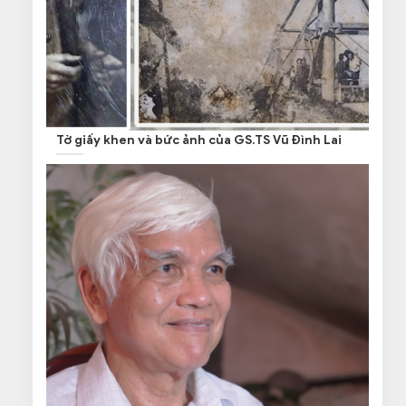
Tờ giấy khen và bức ảnh của GS.TS Vũ Đình Lai