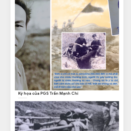
Ký họa của PGS Trần Mạnh Chí