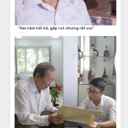
“Hai năm hối hả, gấp rút nhưng rất vui”