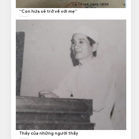
“Con hứa sẽ trở về với mẹ”
Thầy của những người thầy