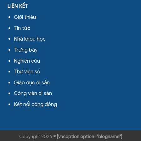
LIÊN KẾT
Giới thiệu
Tin tức
Nhà khoa học
Trưng bày
Nghiên cứu
Thư viện số
Giáo dục di sản
Công viên di sản
Kết nối cộng đồng
Copyright 2026 ©
[vncoption option="blogname"]