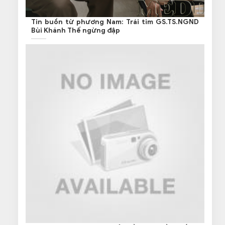
Tin buồn từ phương Nam: Trái tim GS.TS.NGND
Bùi Khánh Thế ngừng đập