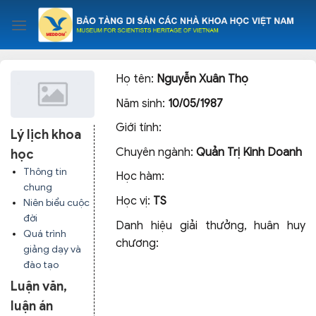
Skip
to
content
Họ tên:
Nguyễn Xuân Thọ
Năm sinh:
10/05/1987
Giới tính:
Lý lịch khoa
Chuyên ngành:
Quản Trị Kinh Doanh
học
Thông tin
Học hàm:
chung
Học vị:
TS
Niên biểu cuộc
đời
Danh hiệu giải thưởng, huân huy
Quá trình
chương:
giảng dạy và
đào tạo
Luận văn,
luận án