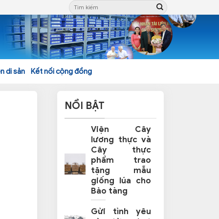
n di sản
Kết nối cộng đồng
NỔI BẬT
Viện Cây
lương thực và
Cây thực
phẩm trao
tặng mẫu
giống lúa cho
Bảo tàng
Gửi tình yêu