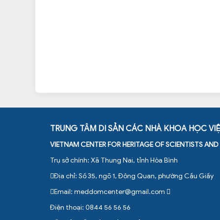
TRUNG TÂM DI SẢN CÁC NHÀ KHOA HỌC VI
VIETNAM CENTER FOR HERITAGE OF SCIENTISTS AN
Trụ sở chính: Xã Thung Nai, tỉnh Hòa Bình
Địa chỉ: Số 35, ngõ 1, Đông Quan, phường Cầu Giấy
Email:
meddomcenter@gmail.com
Điện thoại: 0844 56 56 56