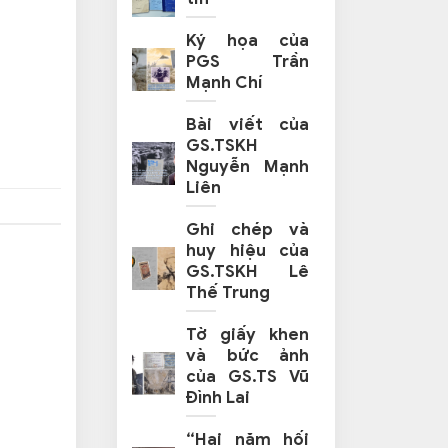
Ký họa của
PGS Trần
Mạnh Chí
Bài viết của
GS.TSKH
Nguyễn Mạnh
Liên
Ghi chép và
huy hiệu của
GS.TSKH Lê
Thế Trung
Tờ giấy khen
và bức ảnh
của GS.TS Vũ
Đình Lai
“Hai năm hối