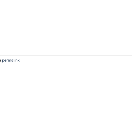
he
permalink
.