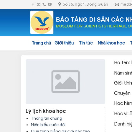
Skip
Số 35, ngõ 1, Đông Quan
medd
to
content
Trang chủ
Giới thiệu
Tin tức
Nhà khoa học
Họ tên:
Năm sin
Giới tính
Chuyên
Học hàm
Lý lịch khoa học
Học vị:
Thông tin chung
Danh hi
Niên biểu cuộc đời
Quá trình giảng dạy và đào tạo