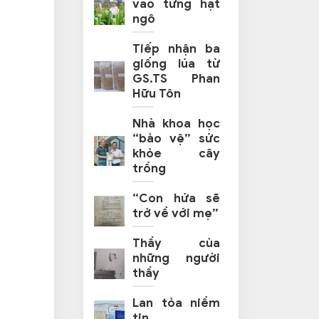
vào từng hạt
ngô
Tiếp nhận ba
giống lúa từ
GS.TS Phan
Hữu Tôn
Nhà khoa học
“bảo vệ” sức
khỏe cây
trồng
“Con hứa sẽ
trở về với mẹ”
Thầy của
những người
thầy
Lan tỏa niềm
tin