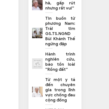
hả, gấp rút
nhưng rất vui”
Tin buồn từ
phương Nam:
Trái tim
GS.TS.NGND
Bùi Khánh Thế
ngừng đập
Hành trình
nghiên cứu,
bảo tồn loài
“Rồng đất”
Từ một y tá
đến chuyên
gia trong lĩnh
vực chống đau
cộng đồng