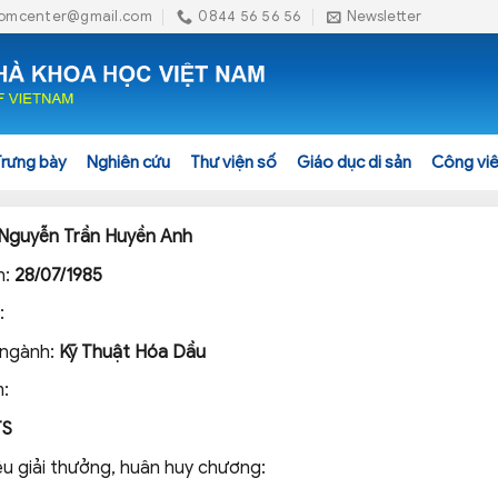
omcenter@gmail.com
0844 56 56 56
Newsletter
Trưng bày
Nghiên cứu
Thư viện số
Giáo dục di sản
Công viê
Nguyễn Trần Huyền Anh
h:
28/07/1985
:
 ngành:
Kỹ Thuật Hóa Dầu
:
TS
ệu giải thưởng, huân huy chương: