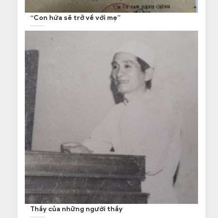
“Con hứa sẽ trở về với mẹ”
Thầy của những người thầy