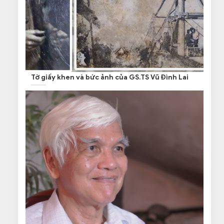
Tờ giấy khen và bức ảnh của GS.TS Vũ Đình Lai