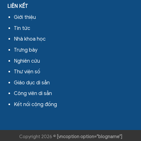
LIÊN KẾT
Giới thiệu
Tin tức
Nhà khoa học
Trưng bày
Nghiên cứu
Thư viện số
Giáo dục di sản
Công viên di sản
Kết nối cộng đồng
Copyright 2026 ©
[vncoption option="blogname"]