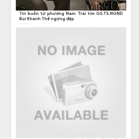
Tin buồn từ phương Nam: Trái tim GS.TS.NGND
Bùi Khánh Thế ngừng đập