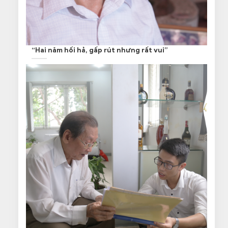
“Hai năm hối hả, gấp rút nhưng rất vui”