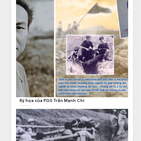
Ký họa của PGS Trần Mạnh Chí