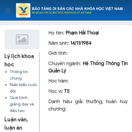
Skip
to
content
Họ tên:
Phạm Hải Thoại
Năm sinh:
14/11/1984
Giới tính:
Lý lịch khoa
Chuyên ngành:
Hệ Thống Thông Tin
học
Quản Lý
Thông tin
chung
Học hàm:
Niên biểu cuộc
Học vị:
TS
đời
Quá trình
Danh hiệu giải thưởng, huân huy
giảng dạy và
chương:
đào tạo
Luận văn,
luận án