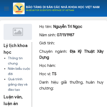
Skip
to
content
Họ tên:
Nguyễn Trí Ngọc
Năm sinh:
07/11/1987
Giới tính:
Lý lịch khoa
Chuyên ngành:
Địa Kỹ Thuật Xây
học
Dựng
Thông tin
chung
Học hàm:
Niên biểu cuộc
Học vị:
TS
đời
Quá trình
Danh hiệu giải thưởng, huân huy
giảng dạy và
chương:
đào tạo
Luận văn,
luận án