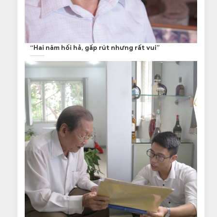
“Hai năm hối hả, gấp rút nhưng rất vui”