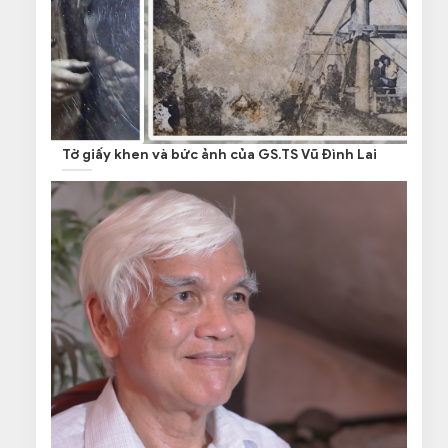
Tờ giấy khen và bức ảnh của GS.TS Vũ Đình Lai