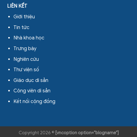
LIÊN KẾT
Giới thiệu
Tin tức
Nhà khoa học
Trưng bày
Nghiên cứu
Thư viện số
Giáo dục di sản
Công viên di sản
Kết nối cộng đồng
Copyright 2026 ©
[vncoption option="blogname"]