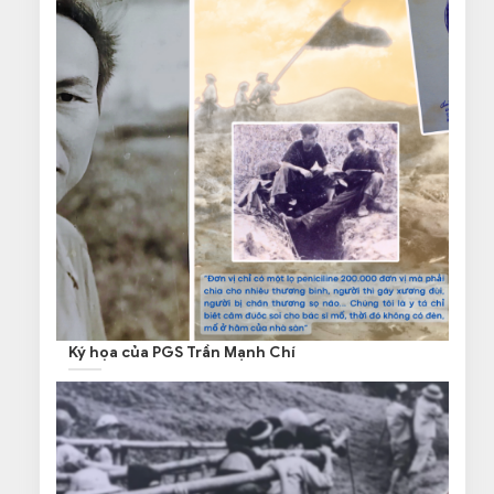
Ký họa của PGS Trần Mạnh Chí