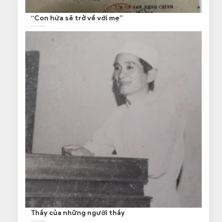
“Con hứa sẽ trở về với mẹ”
Thầy của những người thầy