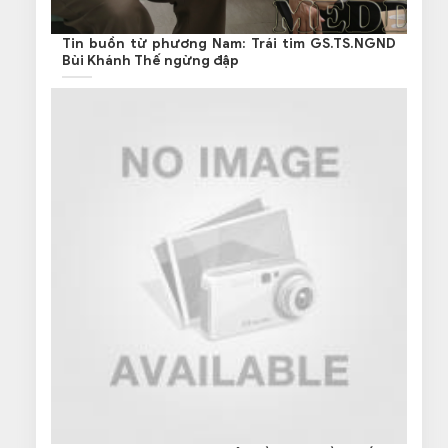
Tin buồn từ phương Nam: Trái tim GS.TS.NGND
Bùi Khánh Thế ngừng đập