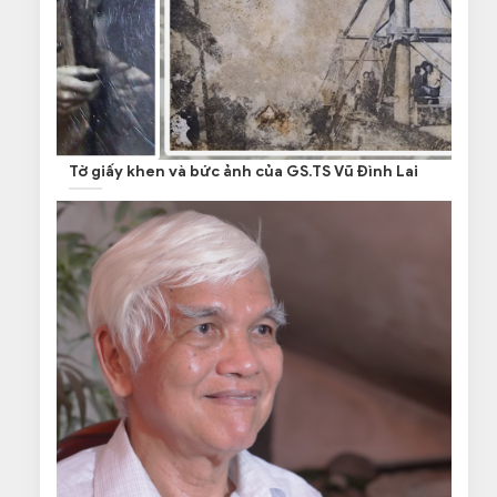
Tờ giấy khen và bức ảnh của GS.TS Vũ Đình Lai