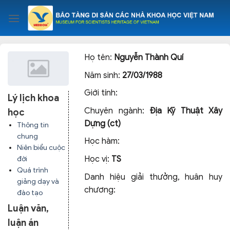
Skip
to
content
Họ tên:
Nguyễn Thành Quí
Năm sinh:
27/03/1988
Giới tính:
Lý lịch khoa
Chuyên ngành:
Địa Kỹ Thuật Xây
học
Dựng (ct)
Thông tin
chung
Học hàm:
Niên biểu cuộc
Học vị:
TS
đời
Quá trình
Danh hiệu giải thưởng, huân huy
giảng dạy và
chương:
đào tạo
Luận văn,
luận án