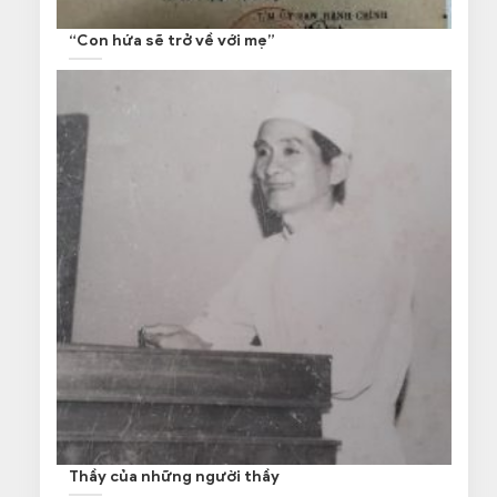
“Con hứa sẽ trở về với mẹ”
Thầy của những người thầy