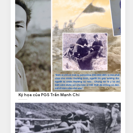
Ký họa của PGS Trần Mạnh Chí