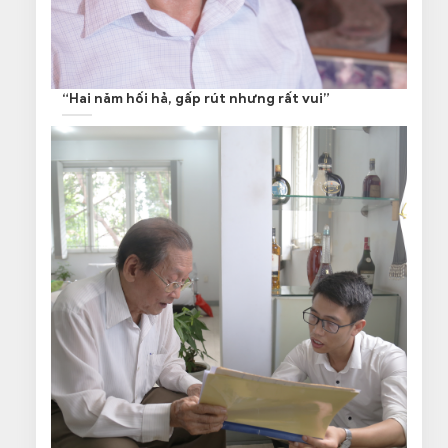
“Hai năm hối hả, gấp rút nhưng rất vui”