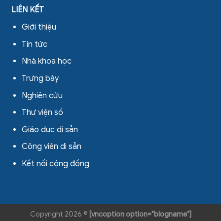
LIÊN KẾT
Giới thiệu
Tin tức
Nhà khoa học
Trưng bày
Nghiên cứu
Thư viện số
Giáo dục di sản
Công viên di sản
Kết nối cộng đồng
Copyright 2026 ©
[vncoption option="blogname"]