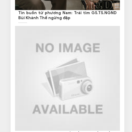
Tin buồn từ phương Nam: Trái tim GS.TS.NGND
Bùi Khánh Thế ngừng đập