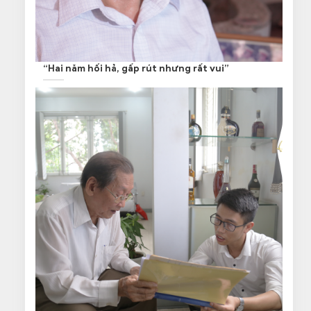
“Hai năm hối hả, gấp rút nhưng rất vui”