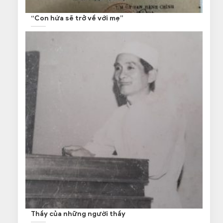
“Con hứa sẽ trở về với mẹ”
Thầy của những người thầy