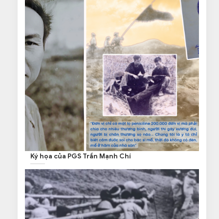
Ký họa của PGS Trần Mạnh Chí