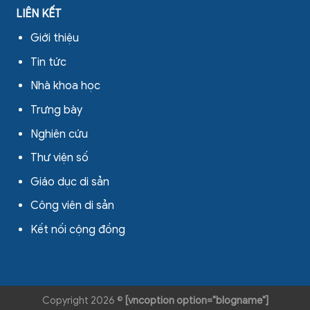
LIÊN KẾT
Giới thiệu
Tin tức
Nhà khoa học
Trưng bày
Nghiên cứu
Thư viện số
Giáo dục di sản
Công viên di sản
Kết nối cộng đồng
Copyright 2026 ©
[vncoption option="blogname"]