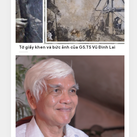
Tờ giấy khen và bức ảnh của GS.TS Vũ Đình Lai