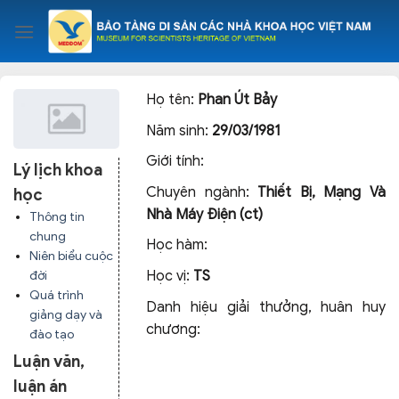
Skip
to
content
Họ tên:
Phan Út Bảy
Năm sinh:
29/03/1981
Giới tính:
Lý lịch khoa
Chuyên ngành:
Thiết Bị, Mạng Và
học
Nhà Máy Điện (ct)
Thông tin
chung
Học hàm:
Niên biểu cuộc
Học vị:
TS
đời
Quá trình
Danh hiệu giải thưởng, huân huy
giảng dạy và
chương:
đào tạo
Luận văn,
luận án