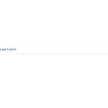
he
permalink
.