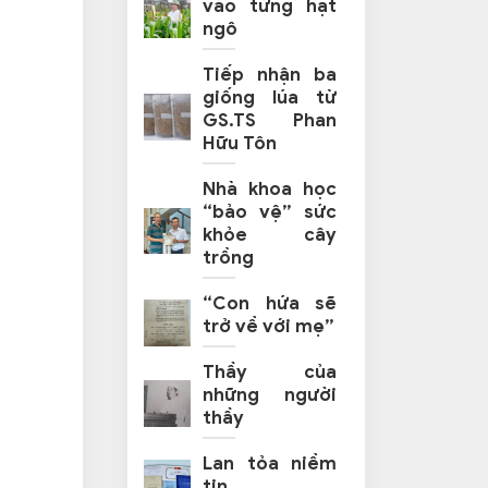
vào từng hạt
ngô
Tiếp nhận ba
giống lúa từ
GS.TS Phan
Hữu Tôn
Nhà khoa học
“bảo vệ” sức
khỏe cây
trồng
“Con hứa sẽ
trở về với mẹ”
Thầy của
những người
thầy
Lan tỏa niềm
tin