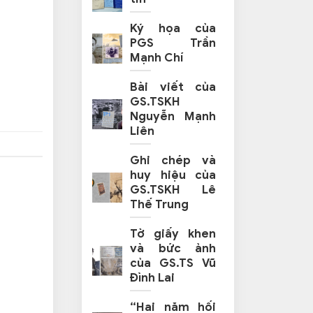
Ký họa của
PGS Trần
Mạnh Chí
Bài viết của
GS.TSKH
Nguyễn Mạnh
Liên
Ghi chép và
huy hiệu của
GS.TSKH Lê
Thế Trung
Tờ giấy khen
và bức ảnh
của GS.TS Vũ
Đình Lai
“Hai năm hối