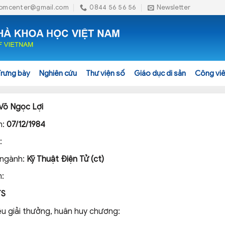
omcenter@gmail.com
0844 56 56 56
Newsletter
Trưng bày
Nghiên cứu
Thư viện số
Giáo dục di sản
Công viê
Võ Ngọc Lợi
h:
07/12/1984
:
 ngành:
Kỹ Thuật Điện Tử (ct)
:
TS
ệu giải thưởng, huân huy chương: