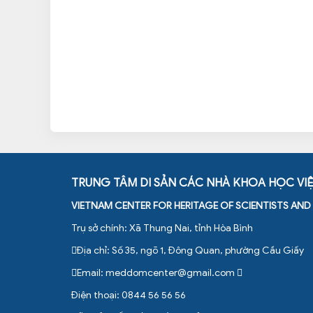
TRUNG TÂM DI SẢN CÁC NHÀ KHOA HỌC VI
VIETNAM CENTER FOR HERITAGE OF SCIENTISTS AN
Trụ sở chính: Xã Thung Nai, tỉnh Hòa Bình
Địa chỉ: Số 35, ngõ 1, Đông Quan, phường Cầu Giấy
Email:
meddomcenter@gmail.com
Điện thoại: 0844 56 56 56