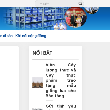
n di sản
Kết nối cộng đồng
NỔI BẬT
Viện Cây
lương thực và
Cây thực
phẩm trao
tặng mẫu
giống lúa cho
Bảo tàng
Gửi tình yêu