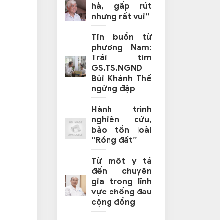
hả, gấp rút
nhưng rất vui”
Tin buồn từ
phương Nam:
Trái tim
GS.TS.NGND
Bùi Khánh Thế
ngừng đập
Hành trình
nghiên cứu,
bảo tồn loài
“Rồng đất”
Từ một y tá
đến chuyên
gia trong lĩnh
vực chống đau
cộng đồng