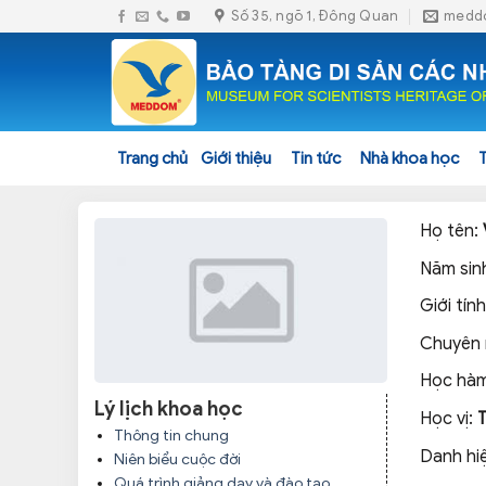
Skip
Số 35, ngõ 1, Đông Quan
medd
to
content
Trang chủ
Giới thiệu
Tin tức
Nhà khoa học
Họ tên:
Năm sin
Giới tính
Chuyên
Học hàm
Lý lịch khoa học
Học vị:
Thông tin chung
Danh hi
Niên biểu cuộc đời
Quá trình giảng dạy và đào tạo