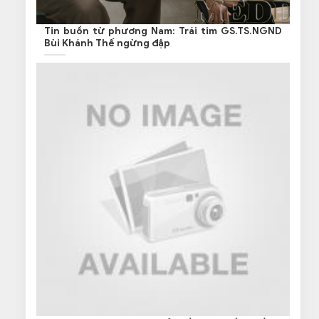
Tin buồn từ phương Nam: Trái tim GS.TS.NGND
Bùi Khánh Thế ngừng đập