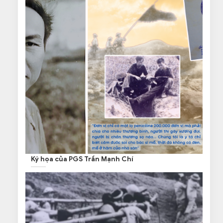
Ký họa của PGS Trần Mạnh Chí