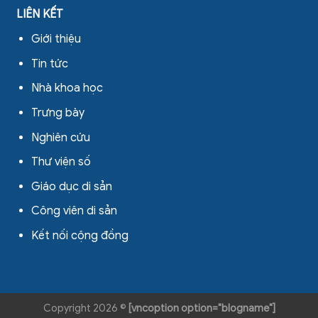
LIÊN KẾT
Giới thiệu
Tin tức
Nhà khoa học
Trưng bày
Nghiên cứu
Thư viện số
Giáo dục di sản
Công viên di sản
Kết nối cộng đồng
Copyright 2026 ©
[vncoption option="blogname"]