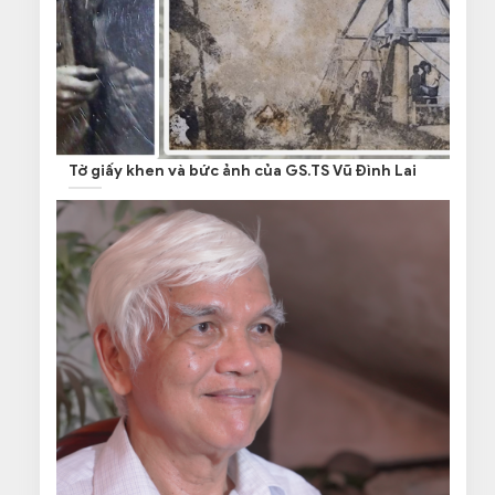
Tờ giấy khen và bức ảnh của GS.TS Vũ Đình Lai