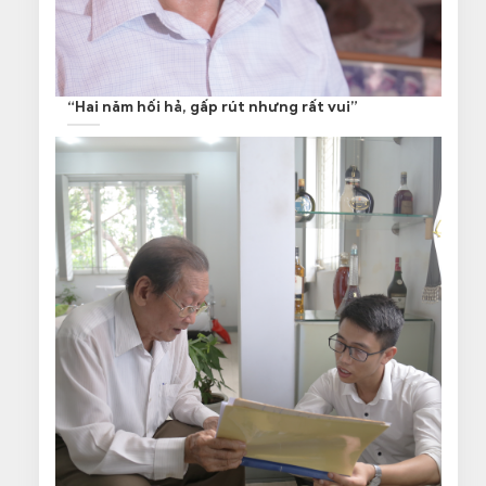
“Hai năm hối hả, gấp rút nhưng rất vui”