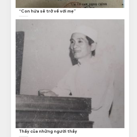
“Con hứa sẽ trở về với mẹ”
Thầy của những người thầy