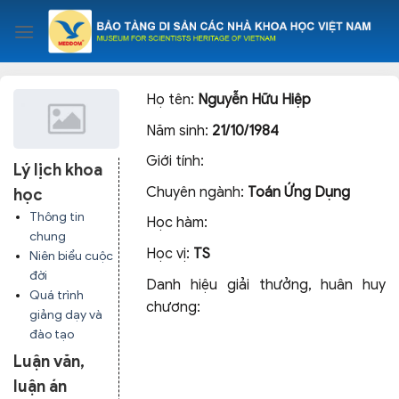
Skip
to
content
Họ tên:
Nguyễn Hữu Hiệp
Năm sinh:
21/10/1984
Giới tính:
Lý lịch khoa
Chuyên ngành:
Toán Ứng Dụng
học
Thông tin
Học hàm:
chung
Học vị:
TS
Niên biểu cuộc
đời
Danh hiệu giải thưởng, huân huy
Quá trình
chương:
giảng dạy và
đào tạo
Luận văn,
luận án